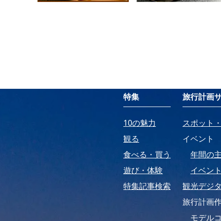
特集
旅行計画
10の魅力
スポット
観る
イベント
食べる・買う
年間の
遊び・体験
イベン
特集記事検索
観光デジ
旅行計画
モデル