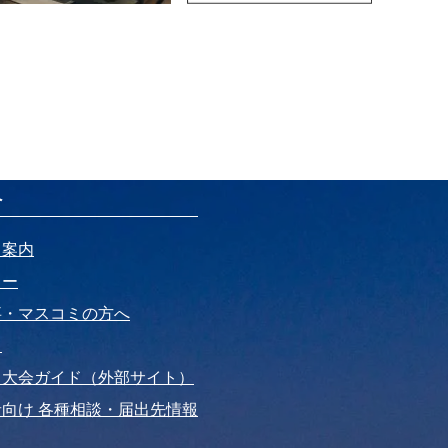
へ
ト案内
リー
事・マスコミの方へ
ド
・大会ガイド（外部サイト）
向け 各種相談・届出先情報