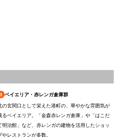
情
特
モ
ル
ー
ア
セ
Ⅱ
ベイエリア・赤レンガ倉庫群
イ
北の玄関口として栄えた港町の、華やかな雰囲気が
ン
残るベイエリア。「金森赤レンガ倉庫」や「はこだ
て明治館」など、赤レンガの建物を活用したショッ
年
プやレストランが多数。