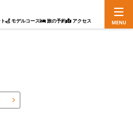
ント
モデルコース
旅の予約
アクセス
観
情
ス
ッ
ト
体
新