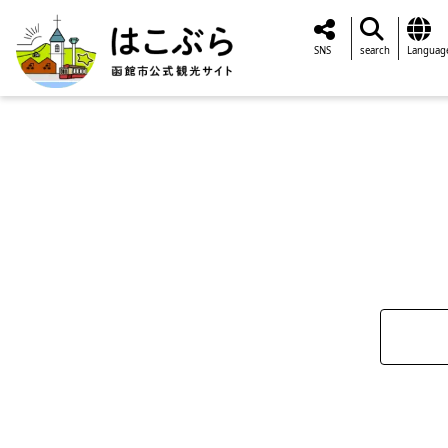
SNS
search
Languag