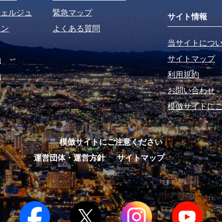
シェルジュ
緊急マップ
サイト情報
ラン
よくある質問
当サイトにつ
サイトマップ
約
利用規約
約
お問い合わせ
模倣サイトに
模倣サイトにご注意ください
運営団体・運営方針
サイトマップ