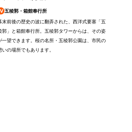
の
Ⅳ
五稜郭・箱館奉行所
要
ベ
幕末前後の歴史の波に翻弄された、西洋式要塞「五
ト
稜郭」と箱館奉行所。五稜郭タワーからは、その姿
が一望できます。桜の名所・五稜郭公園は、市民の
イ
憩いの場所でもあります。
ン
検