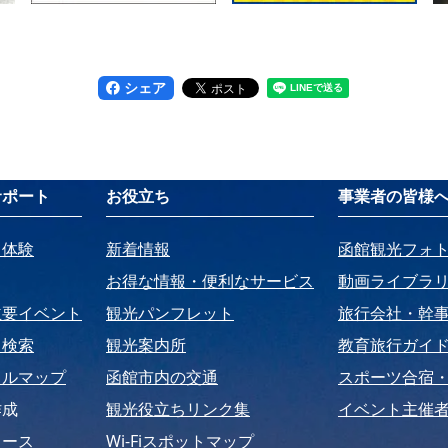
シェア
サポート
お役立ち
事業者の皆様
・体験
新着情報
函館観光フォ
お得な情報・便利なサービス
動画ライブラ
主要イベント
観光パンフレット
旅行会社・幹
ト検索
観光案内所
教育旅行ガイ
タルマップ
函館市内の交通
スポーツ合宿
作成
観光役立ちリンク集
イベント主催者
コース
Wi-Fiスポットマップ