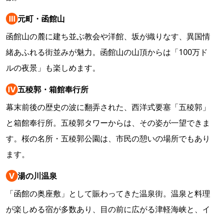
Ⅲ
元町・函館山
函館山の麓に建ち並ぶ教会や洋館、坂が織りなす、異国情
緒あふれる街並みが魅力。函館山の山頂からは「100万ド
ルの夜景」も楽しめます。
Ⅳ
五稜郭・箱館奉行所
幕末前後の歴史の波に翻弄された、西洋式要塞「五稜郭」
と箱館奉行所。五稜郭タワーからは、その姿が一望できま
す。桜の名所・五稜郭公園は、市民の憩いの場所でもあり
ます。
Ⅴ
湯の川温泉
「函館の奥座敷」として賑わってきた温泉街。温泉と料理
が楽しめる宿が多数あり、目の前に広がる津軽海峡と、イ