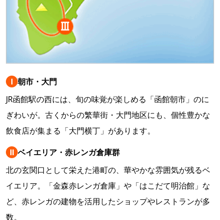
Ⅰ
朝市・大門
JR函館駅の西には、旬の味覚が楽しめる「函館朝市」のに
ぎわいが。古くからの繁華街・大門地区にも、個性豊かな
飲食店が集まる「大門横丁」があります。
Ⅱ
ベイエリア・赤レンガ倉庫群
北の玄関口として栄えた港町の、華やかな雰囲気が残るベ
イエリア。「金森赤レンガ倉庫」や「はこだて明治館」な
ど、赤レンガの建物を活用したショップやレストランが多
数。