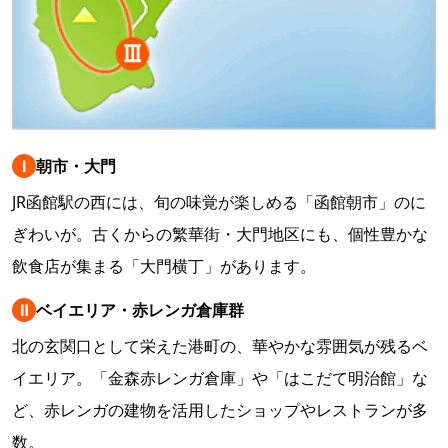
Ⅰ
朝市・大門
JR函館駅の西には、旬の味覚が楽しめる「函館朝市」のに
ぎわいが。古くからの繁華街・大門地区にも、個性豊かな
飲食店が集まる「大門横丁」があります。
Ⅱ
ベイエリア・赤レンガ倉庫群
北の玄関口として栄えた港町の、華やかな雰囲気が残るベ
イエリア。「金森赤レンガ倉庫」や「はこだて明治館」な
ど、赤レンガの建物を活用したショップやレストランが多
数。