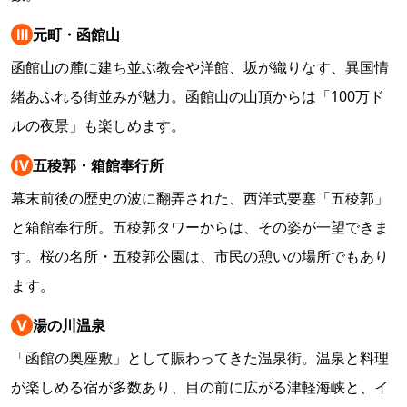
Ⅲ
元町・函館山
函館山の麓に建ち並ぶ教会や洋館、坂が織りなす、異国情
緒あふれる街並みが魅力。函館山の山頂からは「100万ド
ルの夜景」も楽しめます。
Ⅳ
五稜郭・箱館奉行所
幕末前後の歴史の波に翻弄された、西洋式要塞「五稜郭」
と箱館奉行所。五稜郭タワーからは、その姿が一望できま
す。桜の名所・五稜郭公園は、市民の憩いの場所でもあり
ます。
Ⅴ
湯の川温泉
「函館の奥座敷」として賑わってきた温泉街。温泉と料理
が楽しめる宿が多数あり、目の前に広がる津軽海峡と、イ