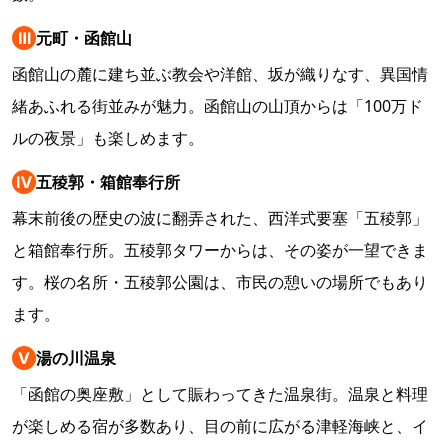
Ⅲ
元町・函館山
函館山の麓に建ち並ぶ教会や洋館、坂が織りなす、異国情
緒あふれる街並みが魅力。函館山の山頂からは「100万ド
ルの夜景」も楽しめます。
Ⅳ
五稜郭・箱館奉行所
幕末前後の歴史の波に翻弄された、西洋式要塞「五稜郭」
と箱館奉行所。五稜郭タワーからは、その姿が一望できま
す。桜の名所・五稜郭公園は、市民の憩いの場所でもあり
ます。
Ⅴ
湯の川温泉
「函館の奥座敷」として賑わってきた温泉街。温泉と料理
が楽しめる宿が多数あり、目の前に広がる津軽海峡と、イ