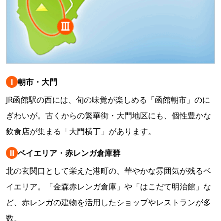
Ⅰ
朝市・大門
JR函館駅の西には、旬の味覚が楽しめる「函館朝市」のに
ぎわいが。古くからの繁華街・大門地区にも、個性豊かな
飲食店が集まる「大門横丁」があります。
Ⅱ
ベイエリア・赤レンガ倉庫群
北の玄関口として栄えた港町の、華やかな雰囲気が残るベ
イエリア。「金森赤レンガ倉庫」や「はこだて明治館」な
ど、赤レンガの建物を活用したショップやレストランが多
数。