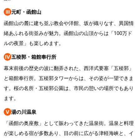
Ⅲ
元町・函館山
函館山の麓に建ち並ぶ教会や洋館、坂が織りなす、異国情
緒あふれる街並みが魅力。函館山の山頂からは「100万ド
ルの夜景」も楽しめます。
Ⅳ
五稜郭・箱館奉行所
幕末前後の歴史の波に翻弄された、西洋式要塞「五稜郭」
と箱館奉行所。五稜郭タワーからは、その姿が一望できま
す。桜の名所・五稜郭公園は、市民の憩いの場所でもあり
ます。
Ⅴ
湯の川温泉
「函館の奥座敷」として賑わってきた温泉街。温泉と料理
が楽しめる宿が多数あり、目の前に広がる津軽海峡と、イ