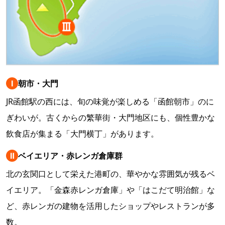
Ⅰ
朝市・大門
JR函館駅の西には、旬の味覚が楽しめる「函館朝市」のに
ぎわいが。古くからの繁華街・大門地区にも、個性豊かな
飲食店が集まる「大門横丁」があります。
Ⅱ
ベイエリア・赤レンガ倉庫群
北の玄関口として栄えた港町の、華やかな雰囲気が残るベ
イエリア。「金森赤レンガ倉庫」や「はこだて明治館」な
ど、赤レンガの建物を活用したショップやレストランが多
数。