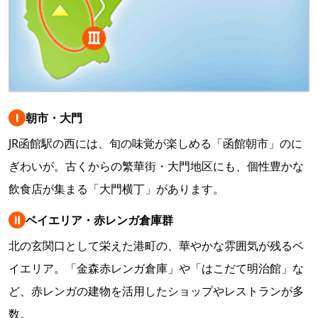
Ⅰ
朝市・大門
JR函館駅の西には、旬の味覚が楽しめる「函館朝市」のに
ぎわいが。古くからの繁華街・大門地区にも、個性豊かな
飲食店が集まる「大門横丁」があります。
Ⅱ
ベイエリア・赤レンガ倉庫群
北の玄関口として栄えた港町の、華やかな雰囲気が残るベ
イエリア。「金森赤レンガ倉庫」や「はこだて明治館」な
ど、赤レンガの建物を活用したショップやレストランが多
数。