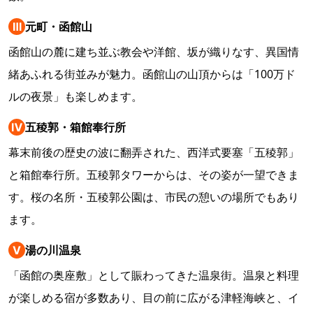
Ⅲ
元町・函館山
函館山の麓に建ち並ぶ教会や洋館、坂が織りなす、異国情
緒あふれる街並みが魅力。函館山の山頂からは「100万ド
ルの夜景」も楽しめます。
Ⅳ
五稜郭・箱館奉行所
幕末前後の歴史の波に翻弄された、西洋式要塞「五稜郭」
と箱館奉行所。五稜郭タワーからは、その姿が一望できま
す。桜の名所・五稜郭公園は、市民の憩いの場所でもあり
ます。
Ⅴ
湯の川温泉
「函館の奥座敷」として賑わってきた温泉街。温泉と料理
が楽しめる宿が多数あり、目の前に広がる津軽海峡と、イ