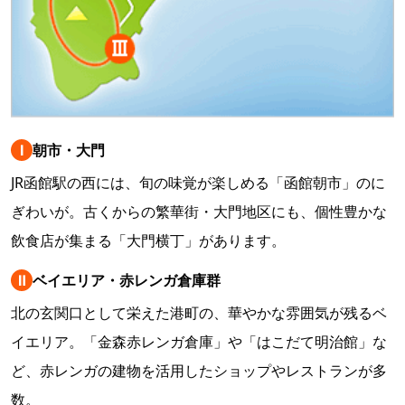
Ⅰ
朝市・大門
JR函館駅の西には、旬の味覚が楽しめる「函館朝市」のに
ぎわいが。古くからの繁華街・大門地区にも、個性豊かな
飲食店が集まる「大門横丁」があります。
Ⅱ
ベイエリア・赤レンガ倉庫群
北の玄関口として栄えた港町の、華やかな雰囲気が残るベ
イエリア。「金森赤レンガ倉庫」や「はこだて明治館」な
ど、赤レンガの建物を活用したショップやレストランが多
数。