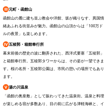
Ⅲ
元町・函館山
函館山の麓に建ち並ぶ教会や洋館、坂が織りなす、異国情
緒あふれる街並みが魅力。函館山の山頂からは「100万ド
ルの夜景」も楽しめます。
Ⅳ
五稜郭・箱館奉行所
幕末前後の歴史の波に翻弄された、西洋式要塞「五稜郭」
と箱館奉行所。五稜郭タワーからは、その姿が一望できま
す。桜の名所・五稜郭公園は、市民の憩いの場所でもあり
ます。
Ⅴ
湯の川温泉
「函館の奥座敷」として賑わってきた温泉街。温泉と料理
が楽しめる宿が多数あり、目の前に広がる津軽海峡と、イ