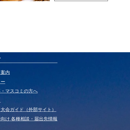
へ
ト案内
リー
事・マスコミの方へ
ド
・大会ガイド（外部サイト）
向け 各種相談・届出先情報