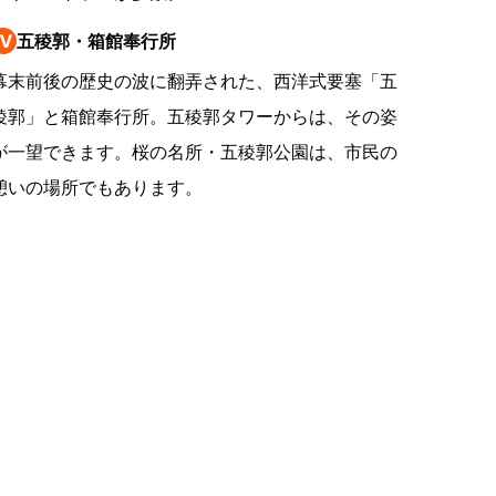
の
Ⅳ
五稜郭・箱館奉行所
要
ベ
幕末前後の歴史の波に翻弄された、西洋式要塞「五
ト
稜郭」と箱館奉行所。五稜郭タワーからは、その姿
が一望できます。桜の名所・五稜郭公園は、市民の
イ
憩いの場所でもあります。
ン
検