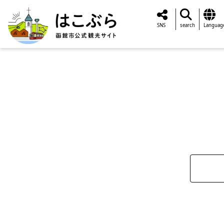
SNS
search
Languag