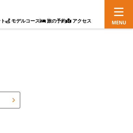
ント
モデルコース
旅の予約
アクセス
観
情
ス
ッ
ト
体
新