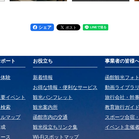
シェア
サポート
お役立ち
事業者の皆様
・体験
新着情報
函館観光フォ
お得な情報・便利なサービス
動画ライブラ
主要イベント
観光パンフレット
旅行会社・幹
ト検索
観光案内所
教育旅行ガイ
タルマップ
函館市内の交通
スポーツ合宿
作成
観光役立ちリンク集
イベント主催者
コース
Wi-Fiスポットマップ