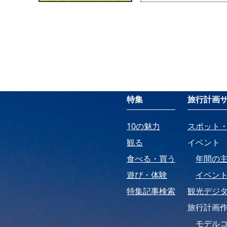
特集
旅行計画
10の魅力
スポット
観る
イベント
食べる・買う
年間の
遊び・体験
イベン
特集記事検索
観光デジ
旅行計画
モデル