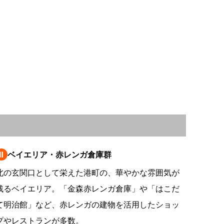
情
特
モ
ル
ー
ア
セ
Ⅱ
ベイエリア・赤レンガ倉庫群
イ
北の玄関口として栄えた港町の、華やかな雰囲気が
ン
残るベイエリア。「金森赤レンガ倉庫」や「はこだ
て明治館」など、赤レンガの建物を活用したショッ
年
プやレストランが多数。