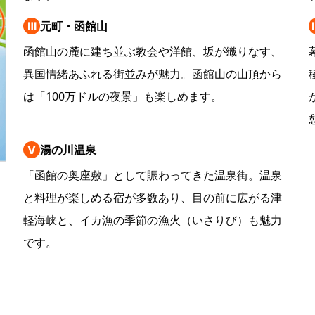
Ⅲ
元町・函館山
函館山の麓に建ち並ぶ教会や洋館、坂が織りなす、
異国情緒あふれる街並みが魅力。函館山の山頂から
は「100万ドルの夜景」も楽しめます。
Ⅴ
湯の川温泉
「函館の奥座敷」として賑わってきた温泉街。温泉
と料理が楽しめる宿が多数あり、目の前に広がる津
軽海峡と、イカ漁の季節の漁火（いさりび）も魅力
です。