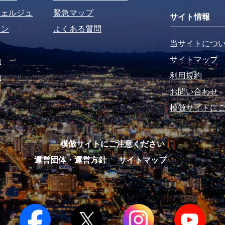
シェルジュ
緊急マップ
サイト情報
ラン
よくある質問
当サイトにつ
サイトマップ
約
利用規約
約
お問い合わせ
模倣サイトに
模倣サイトにご注意ください
運営団体・運営方針
サイトマップ