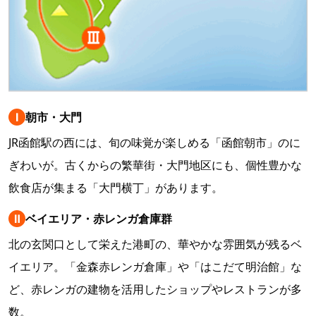
Ⅰ
朝市・大門
JR函館駅の西には、旬の味覚が楽しめる「函館朝市」のに
ぎわいが。古くからの繁華街・大門地区にも、個性豊かな
飲食店が集まる「大門横丁」があります。
Ⅱ
ベイエリア・赤レンガ倉庫群
北の玄関口として栄えた港町の、華やかな雰囲気が残るベ
イエリア。「金森赤レンガ倉庫」や「はこだて明治館」な
ど、赤レンガの建物を活用したショップやレストランが多
数。