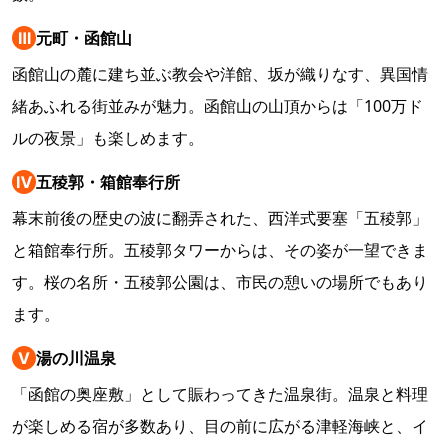
Ⅲ
元町・函館山
函館山の麓に建ち並ぶ教会や洋館、坂が織りなす、異国情
緒あふれる街並みが魅力。函館山の山頂からは「100万ド
ルの夜景」も楽しめます。
Ⅳ
五稜郭・箱館奉行所
幕末前後の歴史の波に翻弄された、西洋式要塞「五稜郭」
と箱館奉行所。五稜郭タワーからは、その姿が一望できま
す。桜の名所・五稜郭公園は、市民の憩いの場所でもあり
ます。
Ⅴ
湯の川温泉
「函館の奥座敷」として賑わってきた温泉街。温泉と料理
が楽しめる宿が多数あり、目の前に広がる津軽海峡と、イ