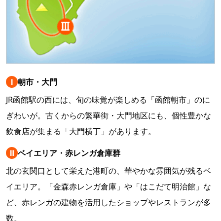
Ⅰ
朝市・大門
JR函館駅の西には、旬の味覚が楽しめる「函館朝市」のに
ぎわいが。古くからの繁華街・大門地区にも、個性豊かな
飲食店が集まる「大門横丁」があります。
Ⅱ
ベイエリア・赤レンガ倉庫群
北の玄関口として栄えた港町の、華やかな雰囲気が残るベ
イエリア。「金森赤レンガ倉庫」や「はこだて明治館」な
ど、赤レンガの建物を活用したショップやレストランが多
数。