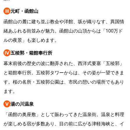
Ⅲ
元町・函館山
函館山の麓に建ち並ぶ教会や洋館、坂が織りなす、異国情
緒あふれる街並みが魅力。函館山の山頂からは「100万ド
ルの夜景」も楽しめます。
Ⅳ
五稜郭・箱館奉行所
幕末前後の歴史の波に翻弄された、西洋式要塞「五稜郭」
と箱館奉行所。五稜郭タワーからは、その姿が一望できま
す。桜の名所・五稜郭公園は、市民の憩いの場所でもあり
ます。
Ⅴ
湯の川温泉
「函館の奥座敷」として賑わってきた温泉街。温泉と料理
が楽しめる宿が多数あり、目の前に広がる津軽海峡と、イ