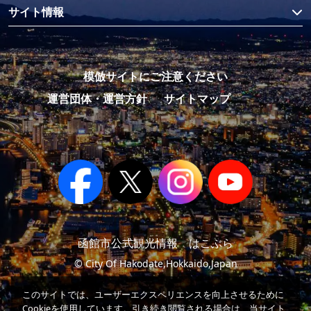
サイト情報
模倣サイトにご注意ください
運営団体・運営方針
サイトマップ
函館市公式観光情報 はこぶら
© City Of Hakodate,Hokkaido,Japan
このサイトでは、ユーザーエクスペリエンスを向上させるために
Cookieを使用しています。引き続き閲覧される場合は、当サイト