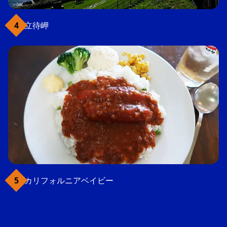
立待岬
カリフォルニアベイビー