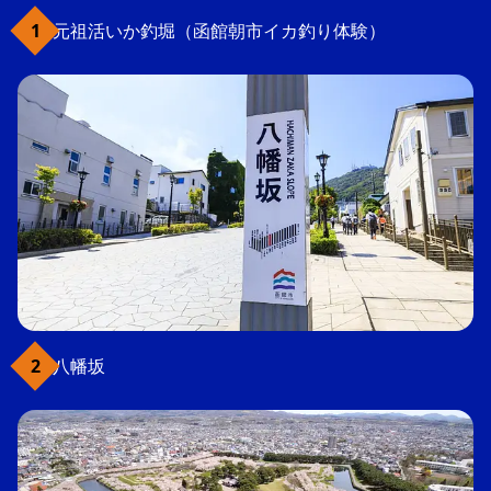
元祖活いか釣堀（函館朝市イカ釣り体験）
八幡坂