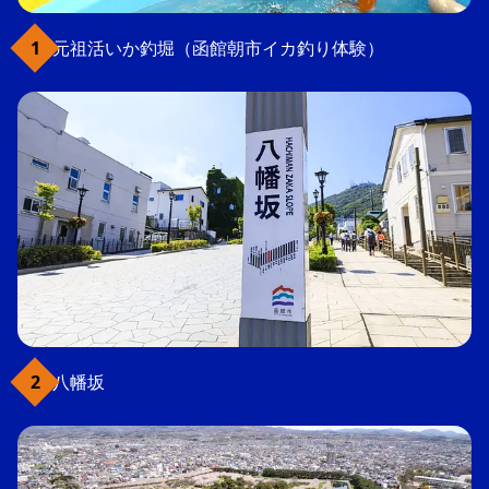
元祖活いか釣堀（函館朝市イカ釣り体験）
八幡坂