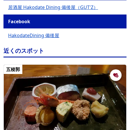
居酒屋 Hakodate Dining 備後屋（GUT'Z）
Facebook
HakodateDining 備後屋
近くのスポット
五稜郭