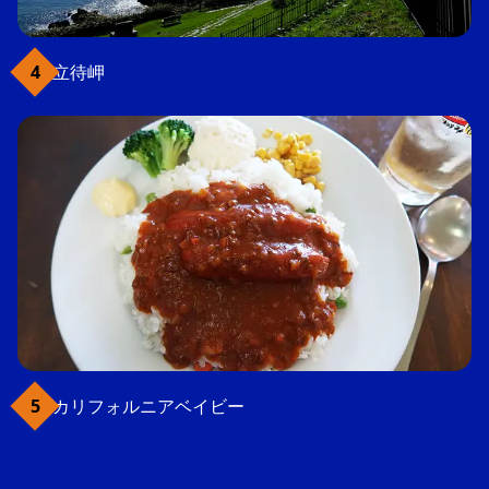
立待岬
カリフォルニアベイビー