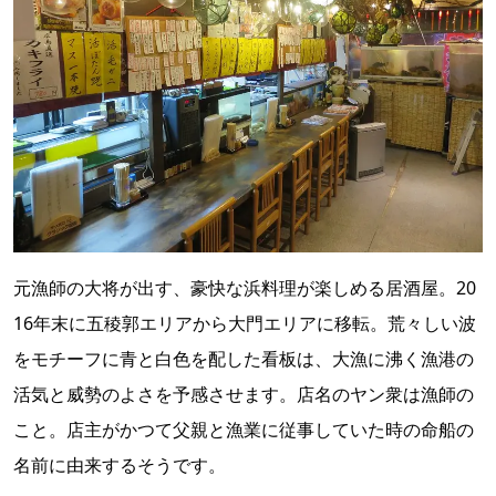
元漁師の大将が出す、豪快な浜料理が楽しめる居酒屋。20
16年末に五稜郭エリアから大門エリアに移転。荒々しい波
をモチーフに青と白色を配した看板は、大漁に沸く漁港の
活気と威勢のよさを予感させます。店名のヤン衆は漁師の
こと。店主がかつて父親と漁業に従事していた時の命船の
名前に由来するそうです。