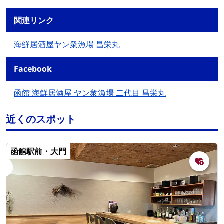
関連リンク
海鮮居酒屋ヤン衆漁場 昌栄丸
Facebook
函館 海鮮居酒屋 ヤン衆漁場 二代目 昌栄丸
近くのスポット
函館駅前・大門