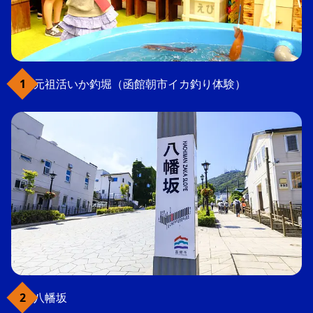
元祖活いか釣堀（函館朝市イカ釣り体験）
八幡坂