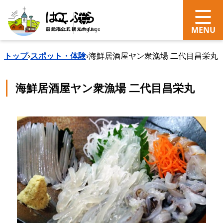
search
Language
トップ
›
スポット・体験
›
海鮮居酒屋ヤン衆漁場 二代目昌栄丸
海鮮居酒屋ヤン衆漁場 二代目昌栄丸