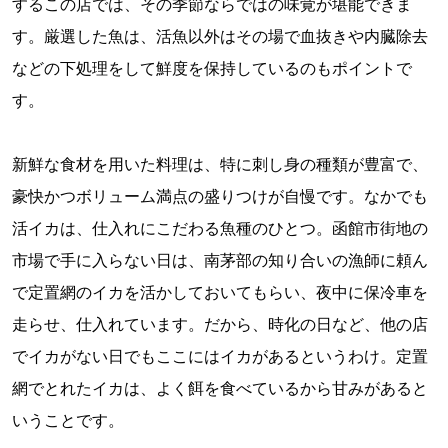
するこの店では、その季節ならではの味覚が堪能できま
す。厳選した魚は、活魚以外はその場で血抜きや内臓除去
などの下処理をして鮮度を保持しているのもポイントで
す。
新鮮な食材を用いた料理は、特に刺し身の種類が豊富で、
豪快かつボリューム満点の盛りつけが自慢です。なかでも
活イカは、仕入れにこだわる魚種のひとつ。函館市街地の
市場で手に入らない日は、南茅部の知り合いの漁師に頼ん
で定置網のイカを活かしておいてもらい、夜中に保冷車を
走らせ、仕入れています。だから、時化の日など、他の店
でイカがない日でもここにはイカがあるというわけ。定置
網でとれたイカは、よく餌を食べているから甘みがあると
いうことです。