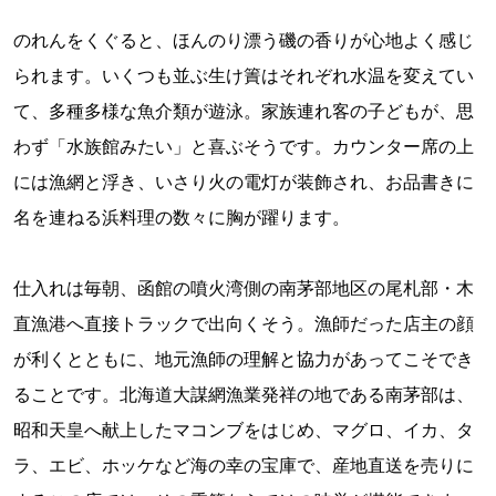
のれんをくぐると、ほんのり漂う磯の香りが心地よく感じ
られます。いくつも並ぶ生け簀はそれぞれ水温を変えてい
て、多種多様な魚介類が遊泳。家族連れ客の子どもが、思
わず「水族館みたい」と喜ぶそうです。カウンター席の上
には漁網と浮き、いさり火の電灯が装飾され、お品書きに
名を連ねる浜料理の数々に胸が躍ります。
仕入れは毎朝、函館の噴火湾側の南茅部地区の尾札部・木
直漁港へ直接トラックで出向くそう。漁師だった店主の顔
が利くとともに、地元漁師の理解と協力があってこそでき
ることです。北海道大謀網漁業発祥の地である南茅部は、
昭和天皇へ献上したマコンブをはじめ、マグロ、イカ、タ
ラ、エビ、ホッケなど海の幸の宝庫で、産地直送を売りに