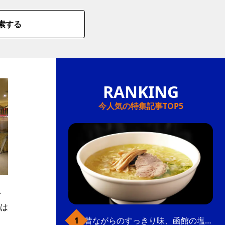
索する
今人気の特集記事TOP5
し
は
昔ながらのすっきり味、函館の塩ラーメン