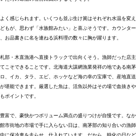
よく感じられます。いくつも並ぶ生け簀はそれぞれ水温を変え
どもが、思わず「水族館みたい」と喜ぶそうです。カウンター
、お品書きに名を連ねる浜料理の数々に胸が躍ります。
札部・木直漁港へ直接トラックで出向くそう。漁師だった店主
てこそできることです。北海道大謀網漁業発祥の地である南茅
ロ、イカ、タラ、エビ、ホッケなど海の幸の宝庫で、産地直送
が堪能できます。厳選した魚は、活魚以外はその場で血抜きや
もポイントです。
豊富で、豪快かつボリューム満点の盛りつけが自慢です。なか
館市街地の市場で手に入らない日は、南茅部の知り合いの漁師
中に保冷車を走らせ、仕入れています。だから、時化の日など