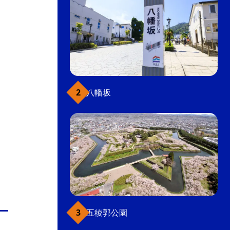
八幡坂
五稜郭公園