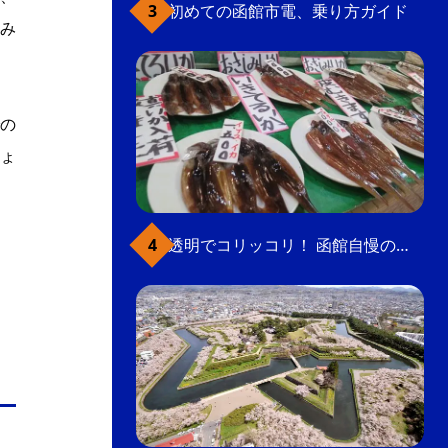
初めての函館市電、乗り方ガイド
み
の
ょ
透明でコリッコリ！ 函館自慢のいかをどうぞ