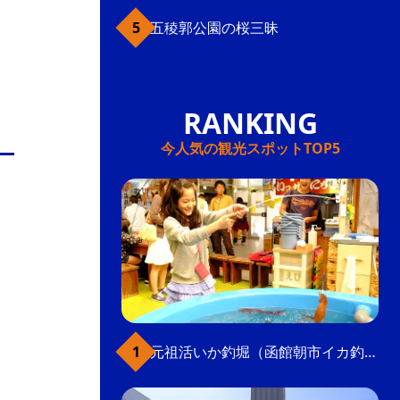
五稜郭公園の桜三昧
今人気の観光スポットTOP5
元祖活いか釣堀（函館朝市イカ釣り体験）