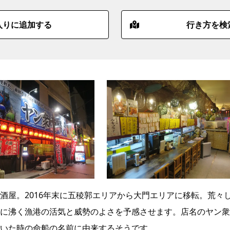
入りに追加する
行き方を検
酒屋。2016年末に五稜郭エリアから大門エリアに移転。荒々
に沸く漁港の活気と威勢のよさを予感させます。店名のヤン衆
いた時の命船の名前に由来するそうです。