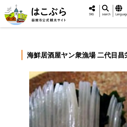
SNS
search
Languag
海鮮居酒屋ヤン衆漁場 二代目昌