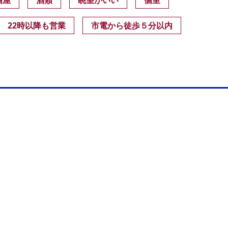
酒屋
酒類
眺望がいい
個室
22時以降も営業
市電から徒歩５分以内