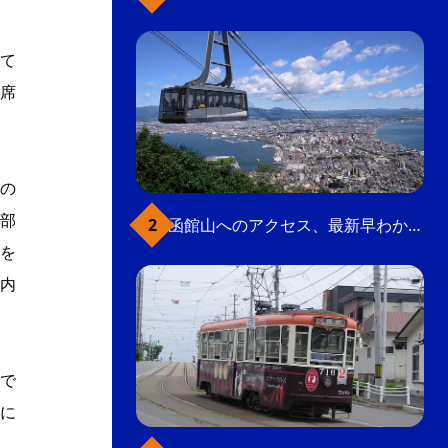
て
席
の
部
函館山へのアクセス、最新早わかりガイド
を
内
で
に
、