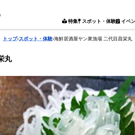
e
特集
スポット・体験
イベ
トップ
›
スポット・体験
›
海鮮居酒屋ヤン衆漁場 二代目昌栄丸
栄丸