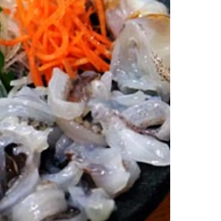
情
特
モ
ル
ー
ア
セ
イ
ン
年