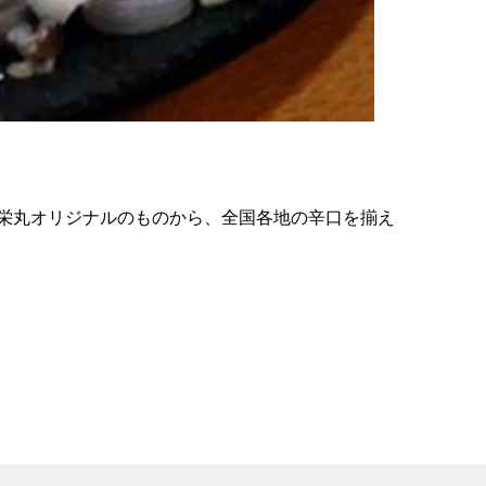
の
要
ベ
ト
イ
ン
栄丸オリジナルのものから、全国各地の辛口を揃え
検