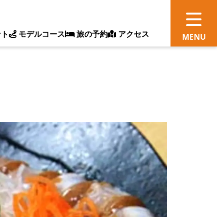
ント
モデルコース
旅の予約
アクセス
観
情
ス
ッ
ト
体
新