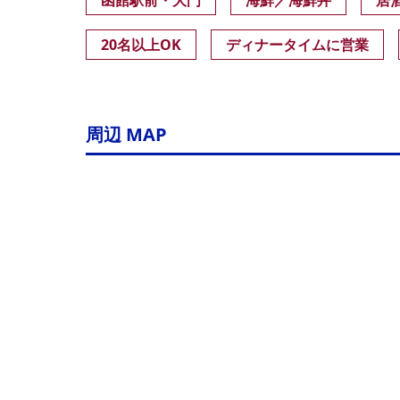
函館駅前・大門
海鮮／海鮮丼
居
20名以上OK
ディナータイムに営業
周辺 MAP