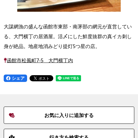
大謀網漁の盛んな函館市東部・南茅部の網元が直営してい
る、大門横丁の居酒屋。活〆にした鮮度抜群の真イカ刺し
身が絶品。地産地消みどり提灯5つ星の店。
函館市松風町7-5 大門横丁内
シェア
お気に入りに追加する
行き方を検索する