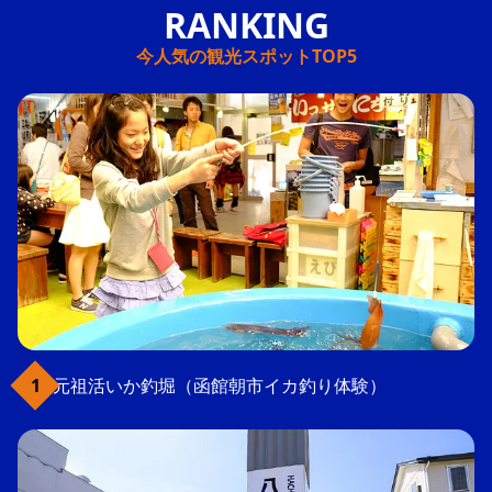
今人気の観光スポットTOP5
元祖活いか釣堀（函館朝市イカ釣り体験）