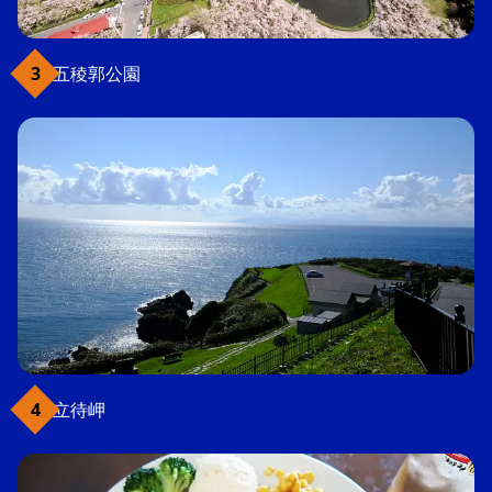
五稜郭公園
立待岬