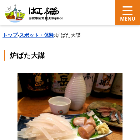
search
Language
トップ
›
スポット・体験
›
炉ばた大謀
炉ばた大謀