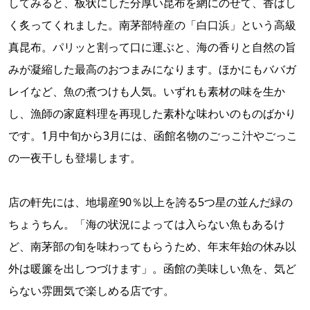
してみると、板状にした分厚い昆布を網にのせて、香ばし
く炙ってくれました。南茅部特産の「白口浜」という高級
真昆布。パリッと割って口に運ぶと、海の香りと自然の旨
みが凝縮した最高のおつまみになります。ほかにもババガ
レイなど、魚の煮つけも人気。いずれも素材の味を生か
し、漁師の家庭料理を再現した素朴な味わいのものばかり
です。1月中旬から3月には、函館名物のごっこ汁やごっこ
の一夜干しも登場します。
店の軒先には、地場産90％以上を誇る5つ星の並んだ緑の
ちょうちん。「海の状況によっては入らない魚もあるけ
ど、南茅部の旬を味わってもらうため、年末年始の休み以
外は暖簾を出しつづけます」。函館の美味しい魚を、気ど
らない雰囲気で楽しめる店です。