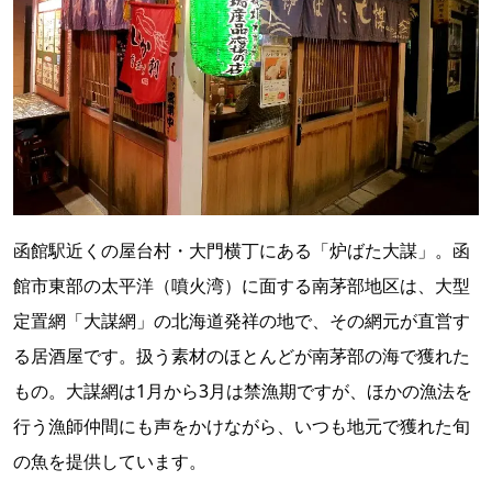
函館駅近くの屋台村・大門横丁にある「炉ばた大謀」。函
館市東部の太平洋（噴火湾）に面する南茅部地区は、大型
定置網「大謀網」の北海道発祥の地で、その網元が直営す
る居酒屋です。扱う素材のほとんどが南茅部の海で獲れた
もの。大謀網は1月から3月は禁漁期ですが、ほかの漁法を
行う漁師仲間にも声をかけながら、いつも地元で獲れた旬
の魚を提供しています。