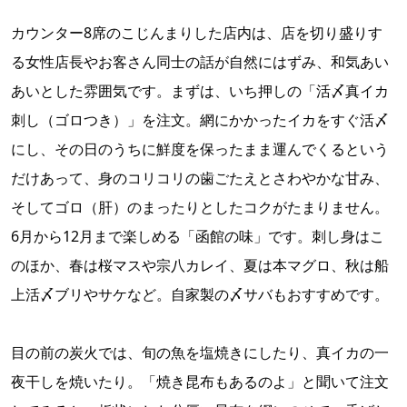
カウンター8席のこじんまりした店内は、店を切り盛りす
る女性店長やお客さん同士の話が自然にはずみ、和気あい
あいとした雰囲気です。まずは、いち押しの「活〆真イカ
刺し（ゴロつき）」を注文。網にかかったイカをすぐ活〆
にし、その日のうちに鮮度を保ったまま運んでくるという
だけあって、身のコリコリの歯ごたえとさわやかな甘み、
そしてゴロ（肝）のまったりとしたコクがたまりません。
6月から12月まで楽しめる「函館の味」です。刺し身はこ
のほか、春は桜マスや宗八カレイ、夏は本マグロ、秋は船
上活〆ブリやサケなど。自家製の〆サバもおすすめです。
目の前の炭火では、旬の魚を塩焼きにしたり、真イカの一
夜干しを焼いたり。「焼き昆布もあるのよ」と聞いて注文