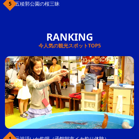
五稜郭公園の桜三昧
今人気の観光スポットTOP5
元祖活いか釣堀（函館朝市イカ釣り体験）