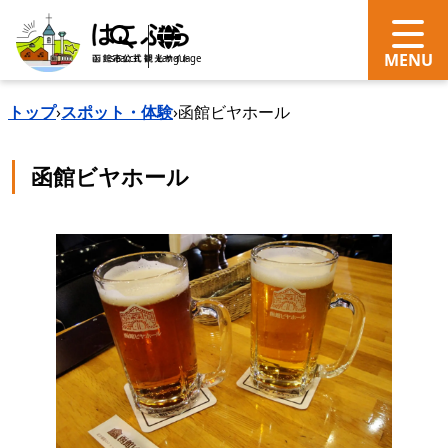
search
Language
トップ
›
スポット・体験
›
函館ビヤホール
函館ビヤホール