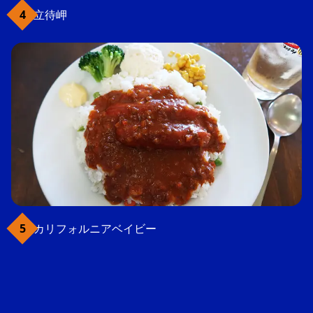
立待岬
カリフォルニアベイビー