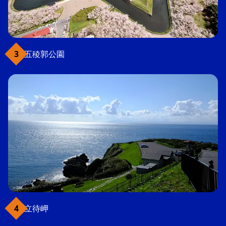
五稜郭公園
立待岬