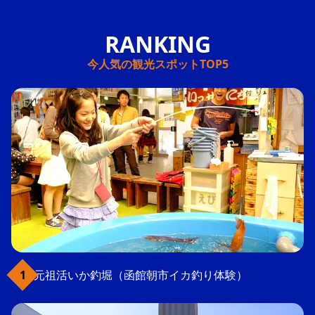
今人気の観光スポットTOP5
元祖活いか釣堀（函館朝市イカ釣り体験）