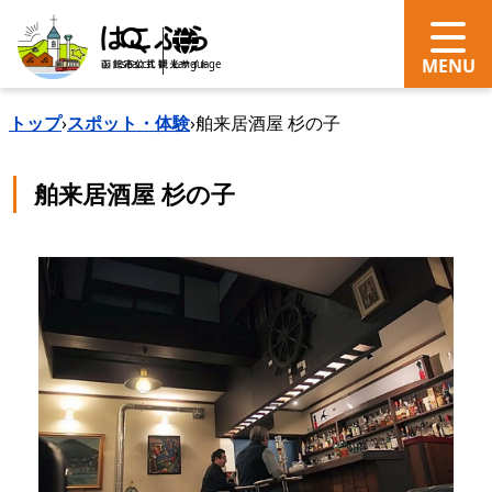
search
Language
トップ
›
スポット・体験
›
舶来居酒屋 杉の子
舶来居酒屋 杉の子