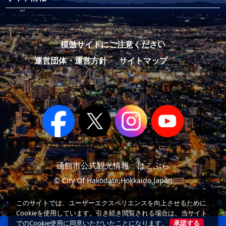
模倣サイトにご注意ください
運営団体・運営方針
サイトマップ
函館市公式観光情報 はこぶら
© City Of Hakodate,Hokkaido,Japan
このサイトでは、ユーザーエクスペリエンスを向上させるために
Cookieを使用しています。引き続き閲覧される場合は、当サイト
でのCookie使用に同意いただいたことになります。
承諾する