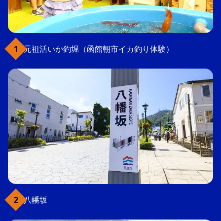
元祖活いか釣堀（函館朝市イカ釣り体験）
八幡坂