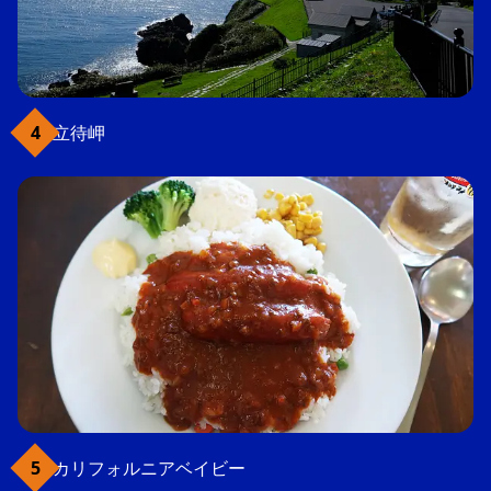
立待岬
カリフォルニアベイビー