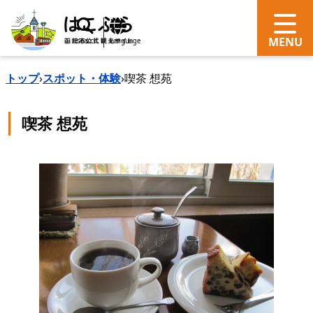
search
Language
トップ
›
スポット・体験
›
喫茶 想苑
喫茶 想苑