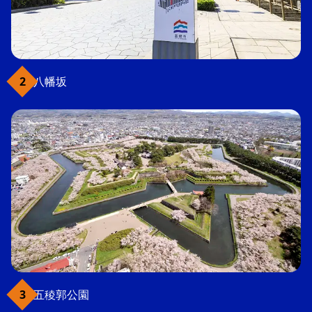
八幡坂
五稜郭公園