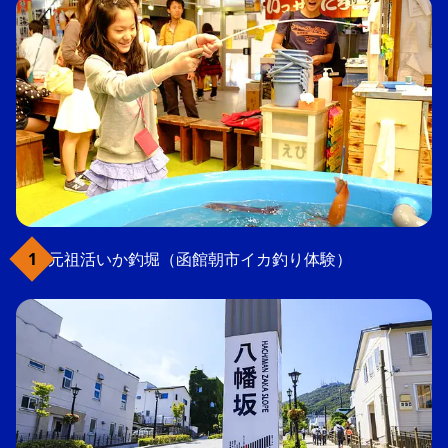
元祖活いか釣堀（函館朝市イカ釣り体験）