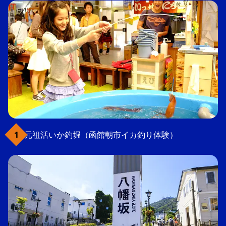
元祖活いか釣堀（函館朝市イカ釣り体験）