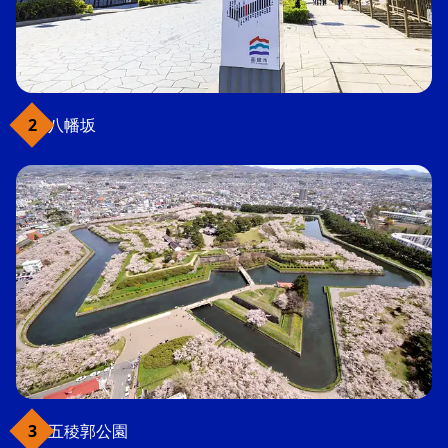
八幡坂
五稜郭公園