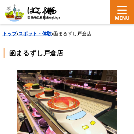
search
Language
トップ
›
スポット・体験
›
函まるずし戸倉店
函まるずし戸倉店