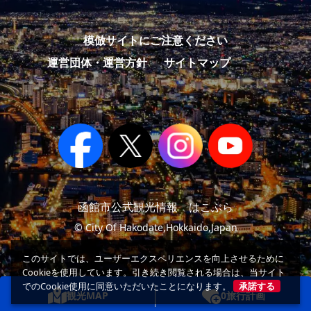
模倣サイトにご注意ください
運営団体・運営方針
サイトマップ
函館市公式観光情報 はこぶら
© City Of Hakodate,Hokkaido,Japan
このサイトでは、ユーザーエクスペリエンスを向上させるために
Cookieを使用しています。引き続き閲覧される場合は、当サイト
でのCookie使用に同意いただいたことになります。
承諾する
観光MAP
0
旅行計画