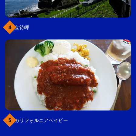
立待岬
カリフォルニアベイビー