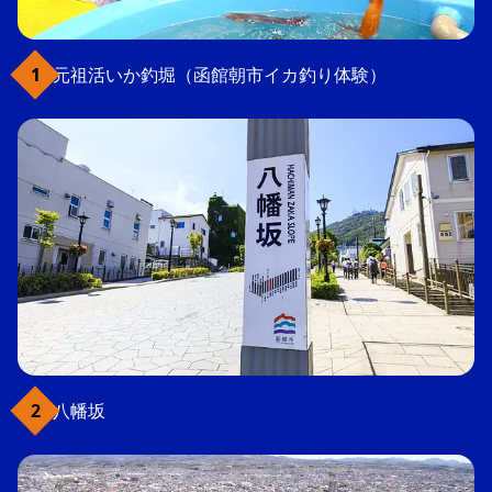
元祖活いか釣堀（函館朝市イカ釣り体験）
八幡坂