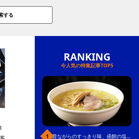
索する
今人気の特集記事TOP5
懐
昔ながらのすっきり味、函館の塩ラーメン
客