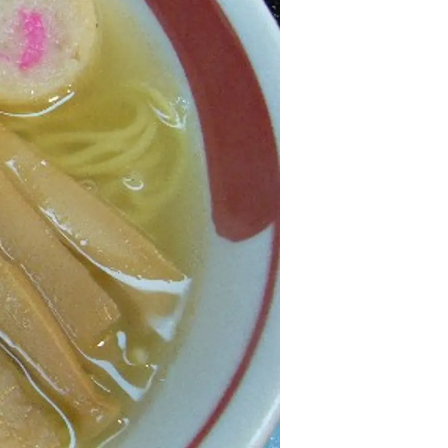
情
特
モ
ル
ー
ア
セ
イ
ン
年