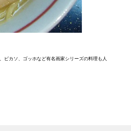
の
要
ベ
ト
イ
ン
か、ピカソ、ゴッホなど有名画家シリーズの料理も人
検