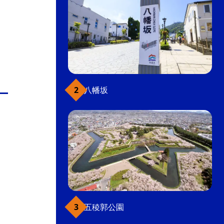
八幡坂
五稜郭公園