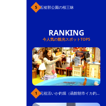
五稜郭公園の桜三昧
今人気の観光スポットTOP5
元祖活いか釣堀（函館朝市イカ釣り体験）