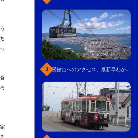
う
ち
っ
函館山へのアクセス、最新早わかりガイド
食
ろ
家
る