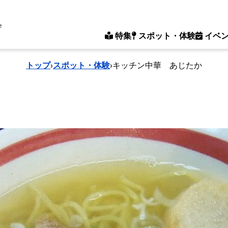
e
特集
スポット・体験
イベ
トップ
›
スポット・体験
›
キッチン中華 あじたか