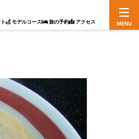
ント
モデルコース
旅の予約
アクセス
観
情
ス
ッ
ト
体
新