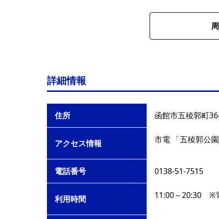
周
詳細情報
住所
函館市五稜郭町36-
市電 「五稜郭公園
アクセス情報
電話番号
0138-51-7515
11:00～20:30
利用時間