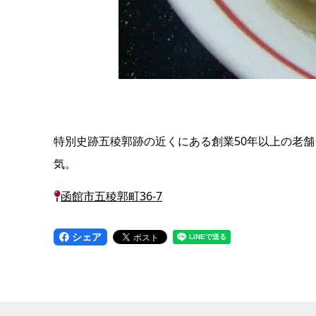
特別史跡五稜郭跡の近くにある創業50年以上の老
気。
函館市五稜郭町36-7
シェア