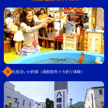
元祖活いか釣堀（函館朝市イカ釣り体験）