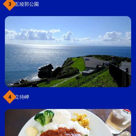
五稜郭公園
立待岬