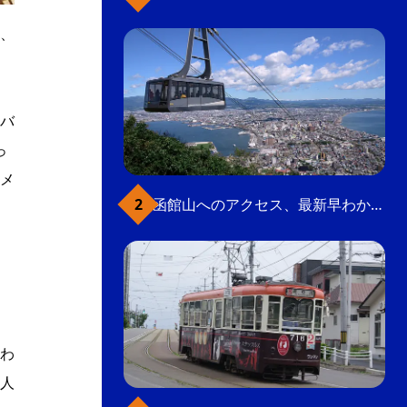
り、
バ
っ
メ
函館山へのアクセス、最新早わかりガイド
わ
人