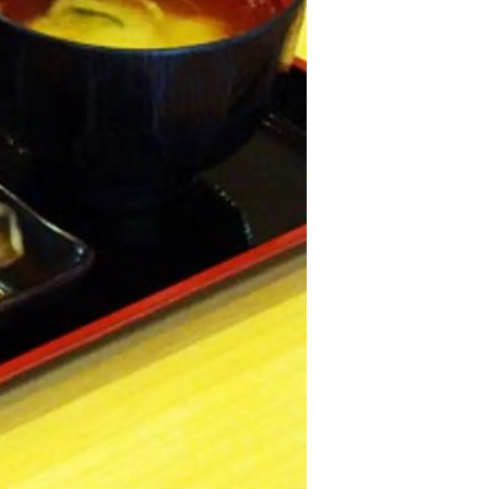
情
特
モ
ル
ー
ア
セ
イ
ン
年