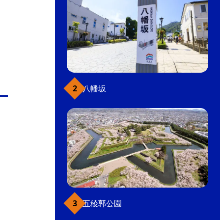
八幡坂
五稜郭公園