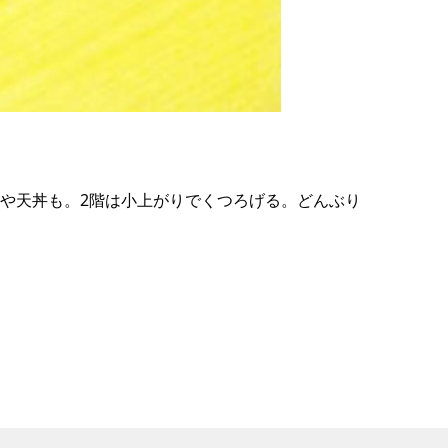
の
要
ベ
ト
イ
ン
」や天丼も。2階は小上がりでくつろげる。どんぶり
検