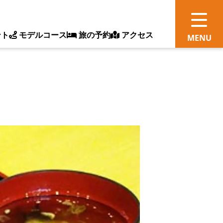
ント
モデルコース
旅の予約
アクセス
観
情
ス
ッ
ト
体
新