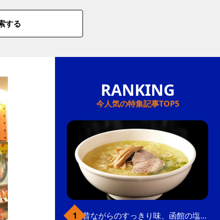
索する
今人気の特集記事TOP5
昔ながらのすっきり味、函館の塩ラーメン