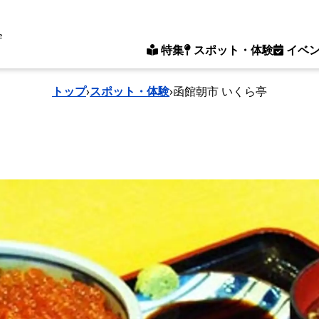
e
特集
スポット・体験
イベ
トップ
›
スポット・体験
›
函館朝市 いくら亭