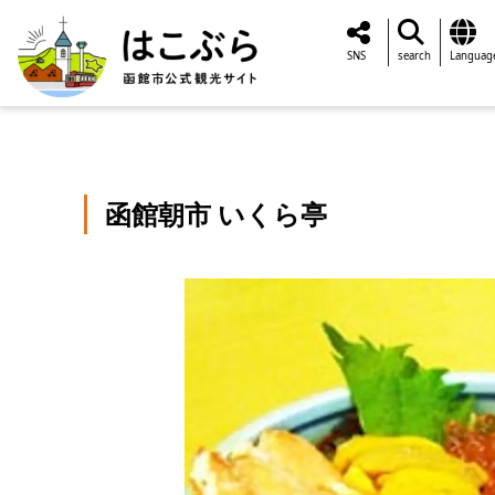
SNS
search
Languag
函館朝市 いくら亭