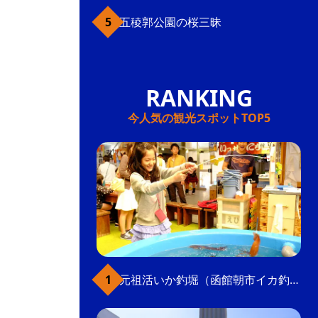
五稜郭公園の桜三昧
今人気の観光スポットTOP5
元祖活いか釣堀（函館朝市イカ釣り体験）