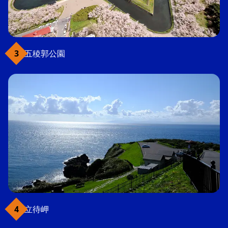
五稜郭公園
立待岬