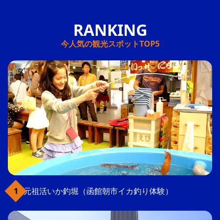
今人気の観光スポットTOP5
元祖活いか釣堀（函館朝市イカ釣り体験）