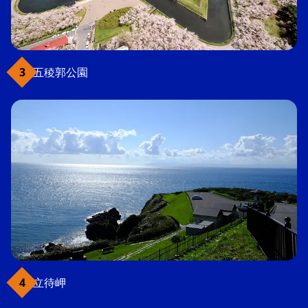
五稜郭公園
立待岬