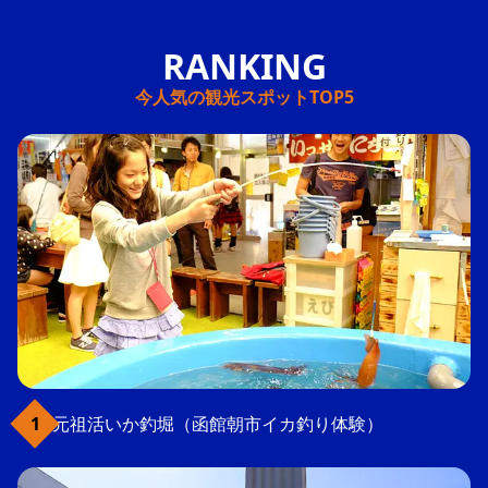
今人気の観光スポットTOP5
元祖活いか釣堀（函館朝市イカ釣り体験）