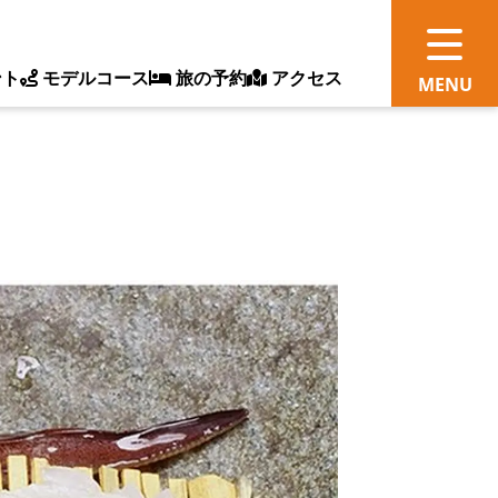
ント
モデルコース
旅の予約
アクセス
観
情
ス
ッ
ト
体
新