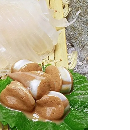
情
特
モ
ル
ー
ア
セ
イ
ン
年