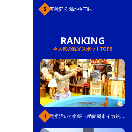
五稜郭公園の桜三昧
今人気の観光スポットTOP5
元祖活いか釣堀（函館朝市イカ釣り体験）