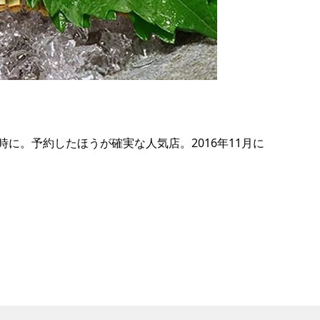
の
要
ベ
ト
イ
ン
。予約したほうが確実な人気店。2016年11月に
検