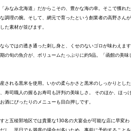
「みなみ北海道」だからこその、豊かな海の幸。そこで獲れた
な調理の腕。そして、網元で育ったという創業者の高野さんが
した素材が並びます。
ならではの透き通った刺し身と、くせのないゴロが味わえます
期の旬の魚介が、ボリュームたっぷりに約9品。「函館の美味
産される黒米を使用。いかの柔らかさと黒米のしっかりとした
、寿司職人の握るお寿司も評判の美味しさ。 そのほか、ほっ
お酒にぴったりのメニューも目白押しです。
すと五稜郭地区では貴重な130名の大宴会が可能な店に早変わ
だし、平日でも満席の場合が多いため、事前に予約することを