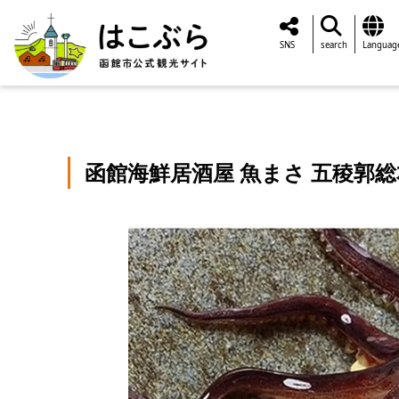
SNS
search
Languag
函館海鮮居酒屋 魚まさ 五稜郭