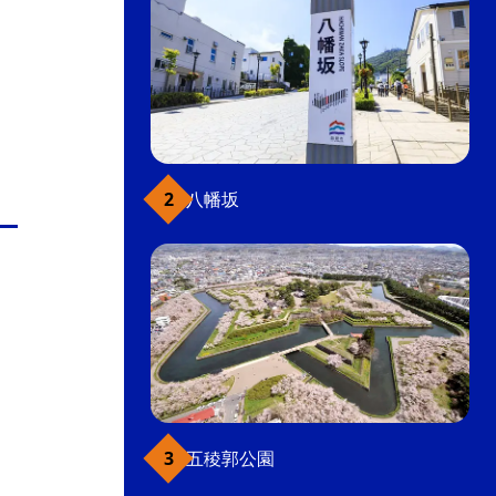
八幡坂
五稜郭公園