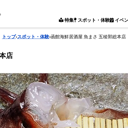
e
特集
スポット・体験
イベ
トップ
›
スポット・体験
›
函館海鮮居酒屋 魚まさ 五稜郭総本店
総本店