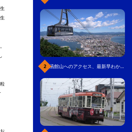
生
生
。
し
函館山へのアクセス、最新早わかりガイド
粒
け
お