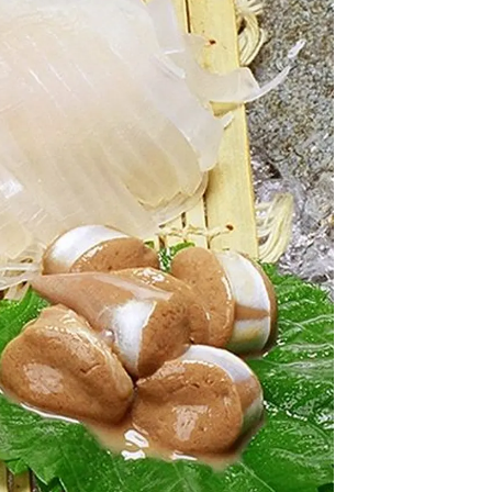
情
特
モ
ル
ー
ア
セ
イ
ン
年