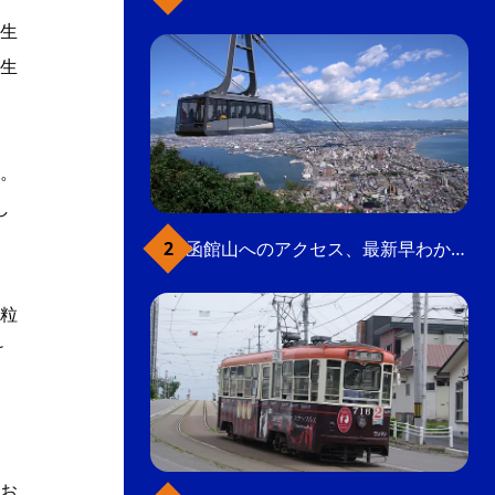
生
生
。
し
函館山へのアクセス、最新早わかりガイド
粒
け
お