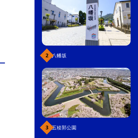
八幡坂
五稜郭公園