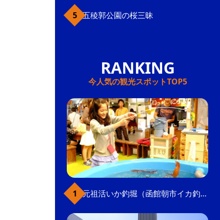
五稜郭公園の桜三昧
今人気の観光スポットTOP5
元祖活いか釣堀（函館朝市イカ釣り体験）