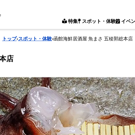
e
特集
スポット・体験
イベ
トップ
›
スポット・体験
›
函館海鮮居酒屋 魚まさ 五稜郭総本店
総本店