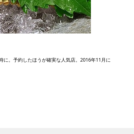
の
要
ベ
ト
イ
ン
。予約したほうが確実な人気店。2016年11月に
検