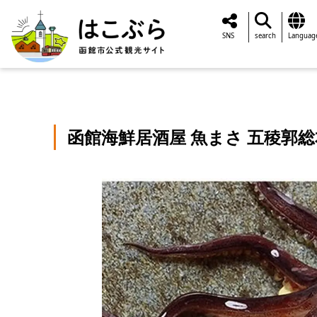
SNS
search
Languag
函館海鮮居酒屋 魚まさ 五稜郭