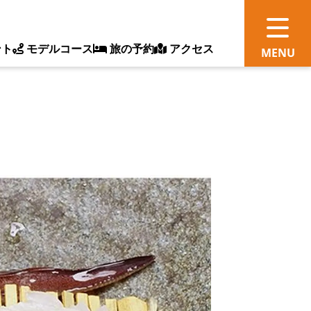
ント
モデルコース
旅の予約
アクセス
観
情
ス
ッ
ト
体
新