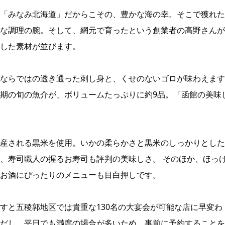
「みなみ北海道」だからこその、豊かな海の幸。そこで獲れた
な調理の腕。そして、網元で育ったという創業者の高野さんが
した素材が並びます。
ならではの透き通った刺し身と、くせのないゴロが味わえます
期の旬の魚介が、ボリュームたっぷりに約9品。「函館の美味
産される黒米を使用。いかの柔らかさと黒米のしっかりとした
、寿司職人の握るお寿司も評判の美味しさ。 そのほか、ほっ
お酒にぴったりのメニューも目白押しです。
すと五稜郭地区では貴重な130名の大宴会が可能な店に早変わ
だし、平日でも満席の場合が多いため、事前に予約することを