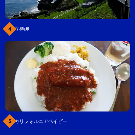
立待岬
カリフォルニアベイビー