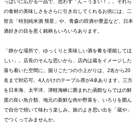
っぱいに広がる一品で、思わず「ん～うまい！」。それら
の食材の美味しさをさらに引き出してくれるお供には、二
世古「特別純米酒 彗星」や、青森の田酒や豊盃など、日本
酒好きの目を惹く銘柄もいろいろあります。
「静かな場所で、ゆっくりと美味しい酒を肴を堪能してほ
しい」。店長のそんな思いから、店内は蔵をイメージした
落ち着いた空間に。掘りごたつの小上がりは、2名から20
名まで対応可。4人がけのテーブル席が4卓あります。三方
を日本海、太平洋、津軽海峡に囲まれた函館ならではの鮮
度の良い魚介類、地元の新鮮な肉や野菜を、いろりを囲ん
で自分で焼いて味わう楽しみ。旅のよき思い出を「蔵や」
でつくってみませんか。