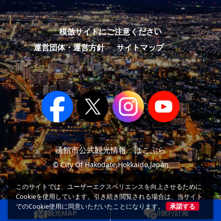
模倣サイトにご注意ください
運営団体・運営方針
サイトマップ
函館市公式観光情報 はこぶら
© City Of Hakodate,Hokkaido,Japan
このサイトでは、ユーザーエクスペリエンスを向上させるために
Cookieを使用しています。引き続き閲覧される場合は、当サイト
でのCookie使用に同意いただいたことになります。
承諾する
観光MAP
0
旅行計画