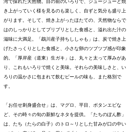
湾で採れた天然物。目の前のいろりで、ジュージューと焼
き上がっていく様を見るのも楽しく、自ずと気分も盛り上
がります。そして、焼き上がったほたての、天然物ならで
はのしっかりとしてプリプリとした食感と、溢れ出た汁の
滋味に大満足。「鵡川産子持ちししゃも」は、炭で焼き上
げたさっくりとした食感と、小さな卵のツブツブ感が印象
的。「厚岸産（道東）生ガキ」は、丸々と太って厚みがあ
り、これもいろりで焼くと美味。それらの美味しさと、い
ろりの温かさに包まれて飲むビールの味も、また格別で
す。
「お任せ刺身盛合せ」は、マグロ、平目、ボタンエビな
ど、その時々の旬の新鮮なネタを提供。「たちのぽん酢」
は、たち（たらの白子）のトロ～リとした甘みが口の中い