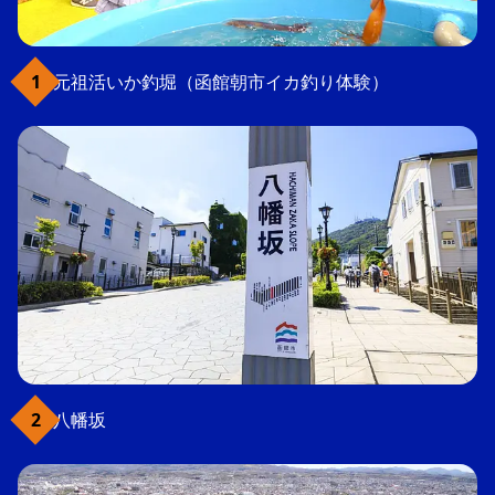
元祖活いか釣堀（函館朝市イカ釣り体験）
八幡坂