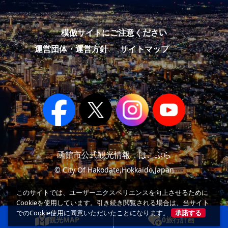
模倣サイトにご注意ください
運営団体・運営方針
サイトマップ
函館市公式観光情報 はこぶら
© City Of Hakodate,Hokkaido,Japan
このサイトでは、ユーザーエクスペリエンスを向上させるために
Cookieを使用しています。引き続き閲覧される場合は、当サイト
でのCookie使用に同意いただいたことになります。
承諾する
観光MAP
0
旅行計画