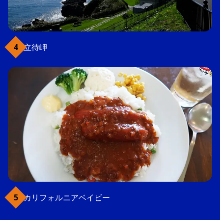
立待岬
カリフォルニアベイビー