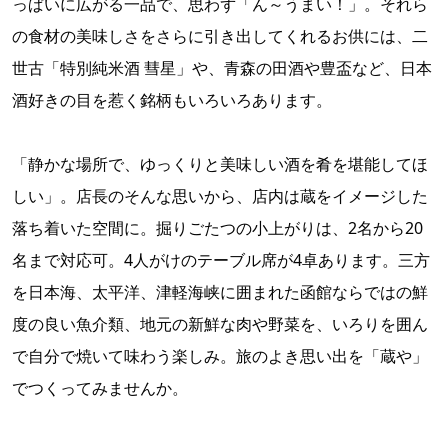
っぱいに広がる一品で、思わず「ん～うまい！」。それら
の食材の美味しさをさらに引き出してくれるお供には、二
世古「特別純米酒 彗星」や、青森の田酒や豊盃など、日本
酒好きの目を惹く銘柄もいろいろあります。
「静かな場所で、ゆっくりと美味しい酒を肴を堪能してほ
しい」。店長のそんな思いから、店内は蔵をイメージした
落ち着いた空間に。掘りごたつの小上がりは、2名から20
名まで対応可。4人がけのテーブル席が4卓あります。三方
を日本海、太平洋、津軽海峡に囲まれた函館ならではの鮮
度の良い魚介類、地元の新鮮な肉や野菜を、いろりを囲ん
で自分で焼いて味わう楽しみ。旅のよき思い出を「蔵や」
でつくってみませんか。