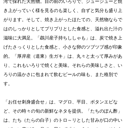
湾で採れた天然物。目の前のいろりで、ジュージューと焼
き上がっていく様を見るのも楽しく、自ずと気分も盛り上
がります。そして、焼き上がったほたての、天然物ならで
はのしっかりとしてプリプリとした食感と、溢れ出た汁の
滋味に大満足。「鵡川産子持ちししゃも」は、炭で焼き上
げたさっくりとした食感と、小さな卵のツブツブ感が印象
的。「厚岸産（道東）生ガキ」は、丸々と太って厚みがあ
り、これもいろりで焼くと美味。それらの美味しさと、い
ろりの温かさに包まれて飲むビールの味も、また格別で
す。
「お任せ刺身盛合せ」は、マグロ、平目、ボタンエビな
ど、その時々の旬の新鮮なネタを提供。「たちのぽん酢」
は、たち（たらの白子）のトロ～リとした甘みが口の中い