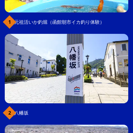
元祖活いか釣堀（函館朝市イカ釣り体験）
八幡坂