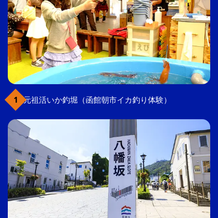
元祖活いか釣堀（函館朝市イカ釣り体験）