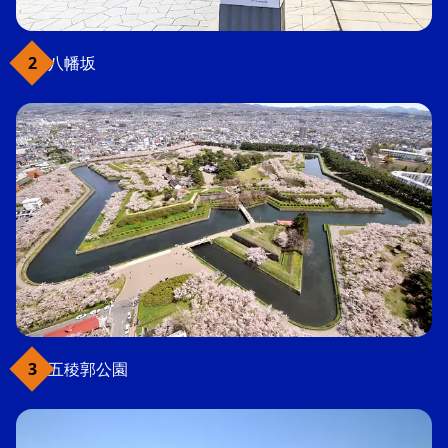
八幡坂
五稜郭公園