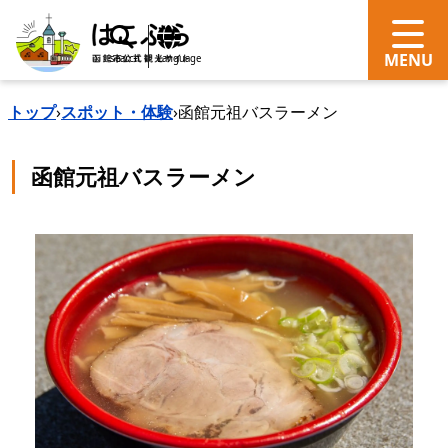
search
Language
トップ
›
スポット・体験
›
函館元祖バスラーメン
函館元祖バスラーメン