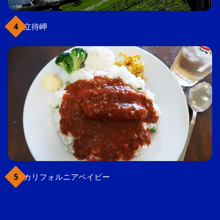
立待岬
カリフォルニアベイビー