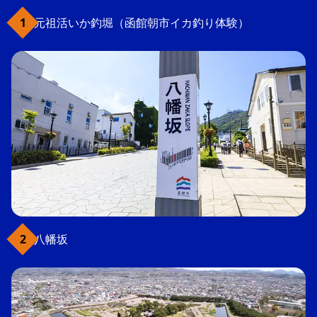
元祖活いか釣堀（函館朝市イカ釣り体験）
八幡坂