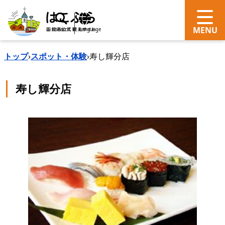
search
Language
トップ
›
スポット・体験
›
寿し輝分店
寿し輝分店