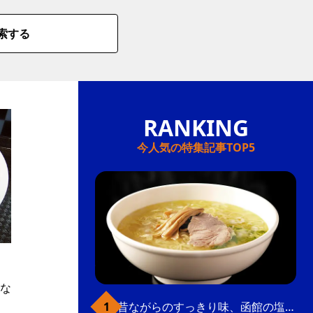
索する
今人気の特集記事TOP5
な
昔ながらのすっきり味、函館の塩ラーメン