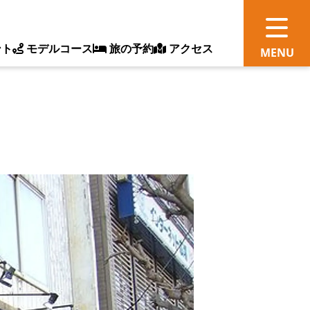
ント
モデルコース
旅の予約
アクセス
観
情
ス
ッ
ト
体
新