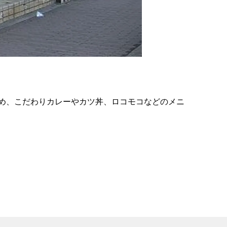
の
要
ベ
ト
イ
ン
め、こだわりカレーやカツ丼、ロコモコなどのメニ
検