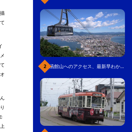
描
て
イ
メ
て
函館山へのアクセス、最新早わかりガイド
オ
ん
り
モ
上