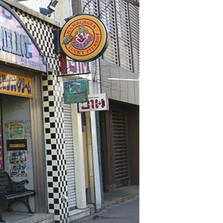
情
特
モ
ル
ー
ア
セ
イ
ン
年