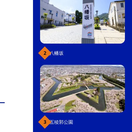
八幡坂
五稜郭公園