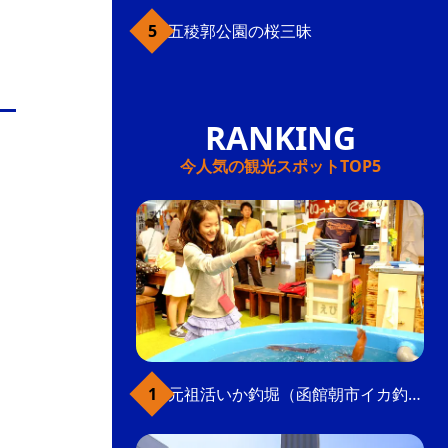
五稜郭公園の桜三昧
今人気の観光スポットTOP5
元祖活いか釣堀（函館朝市イカ釣り体験）