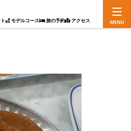
ント
モデルコース
旅の予約
アクセス
観
情
ス
ッ
ト
体
新