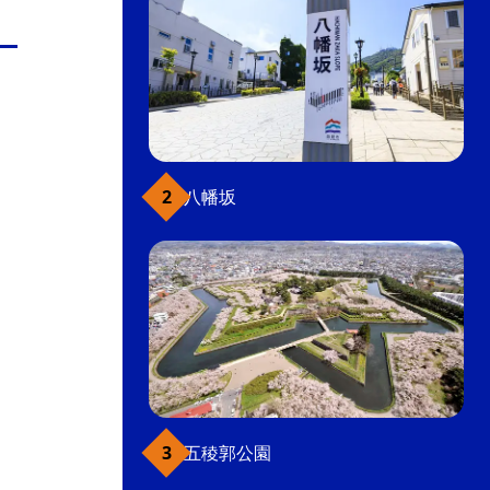
八幡坂
五稜郭公園