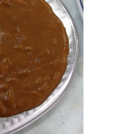
情
特
モ
ル
ー
ア
セ
イ
ン
年