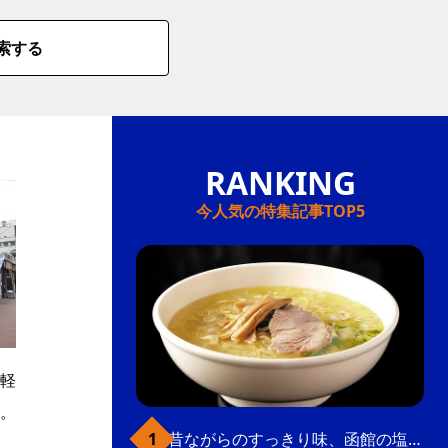
索する
今人気の特集記事TOP5
軽
。
昔ながらのすっきり味、函館の塩ラーメン