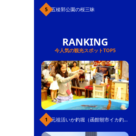
五稜郭公園の桜三昧
今人気の観光スポットTOP5
元祖活いか釣堀（函館朝市イカ釣り体験）