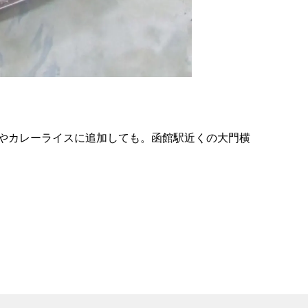
の
要
ベ
ト
イ
ン
やカレーライスに追加しても。函館駅近くの大門横
検