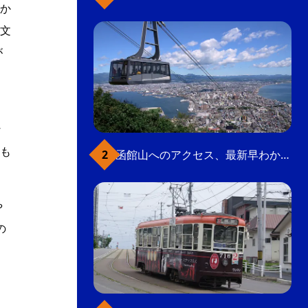
か
文
が
、
な
も
函館山へのアクセス、最新早わかりガイド
や
の