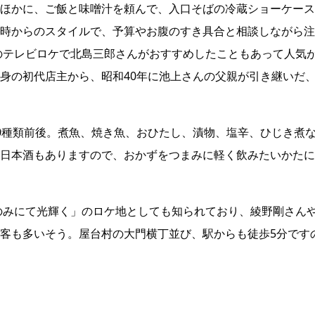
ほかに、ご飯と味噌汁を頼んで、入口そばの冷蔵ショーケース
時からのスタイルで、予算やお腹のすき具合と相談しながら注
年のテレビロケで北島三郎さんがおすすめしたこともあって人気
身の初代店主から、昭和40年に池上さんの父親が引き継いだ
0種類前後。煮魚、焼き魚、おひたし、漬物、塩辛、ひじき煮
日本酒もありますので、おかずをつまみに軽く飲みたいかたに
このみにて光輝く」のロケ地としても知られており、綾野剛さん
客も多いそう。屋台村の大門横丁並び、駅からも徒歩5分です