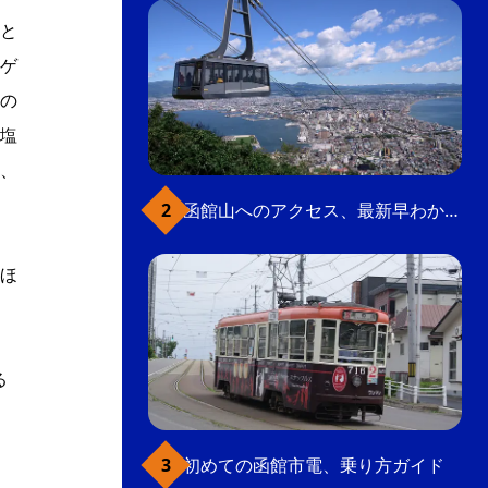
と
ゲ
の
塩
、
函館山へのアクセス、最新早わかりガイド
ほ
る
初めての函館市電、乗り方ガイド