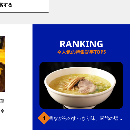
索する
今人気の特集記事TOP5
中華
る
昔ながらのすっきり味、函館の塩ラーメン