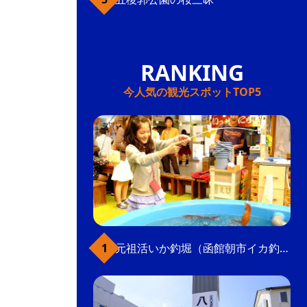
今人気の観光スポットTOP5
元祖活いか釣堀（函館朝市イカ釣り体験）