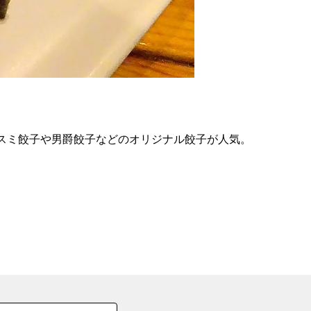
の
要
ベ
ト
イ
ン
スミ餃子や男爵餃子などのオリジナル餃子が人気。
検