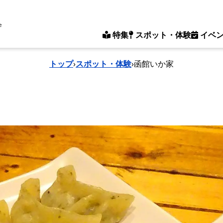
e
特集
スポット・体験
イベ
トップ
›
スポット・体験
›
函館いか家