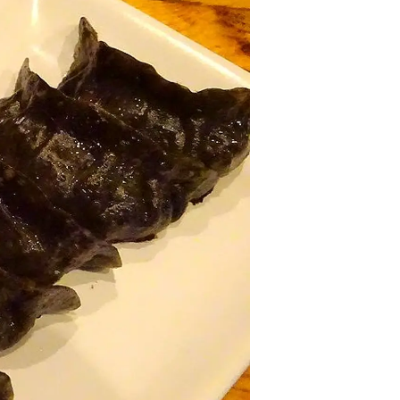
情
特
モ
ル
ー
ア
セ
イ
ン
年