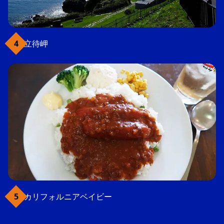
立待岬
カリフォルニアベイビー