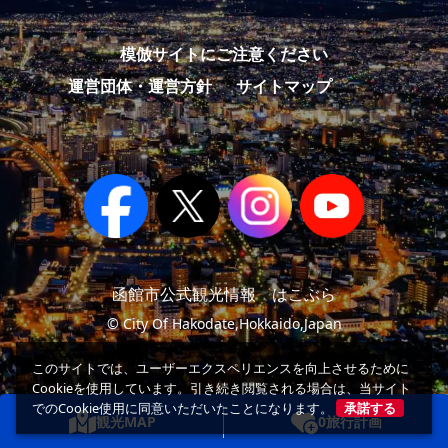
模倣サイトにご注意ください
運営団体・運営方針
サイトマップ
函館市公式観光情報 はこぶら
© City Of Hakodate,Hokkaido,Japan
このサイトでは、ユーザーエクスペリエンスを向上させるために
Cookieを使用しています。引き続き閲覧される場合は、当サイト
でのCookie使用に同意いただいたことになります。
承諾する
観光MAP
0
旅行計画