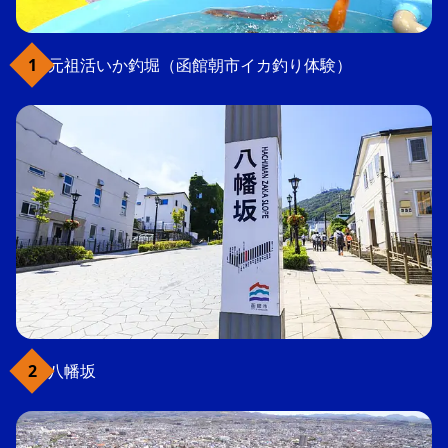
元祖活いか釣堀（函館朝市イカ釣り体験）
八幡坂