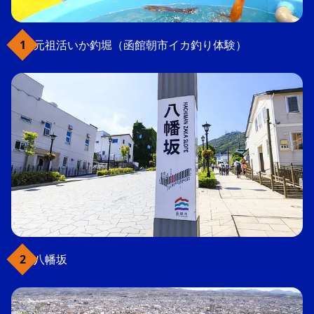
元祖活いか釣堀（函館朝市イカ釣り体験）
八幡坂