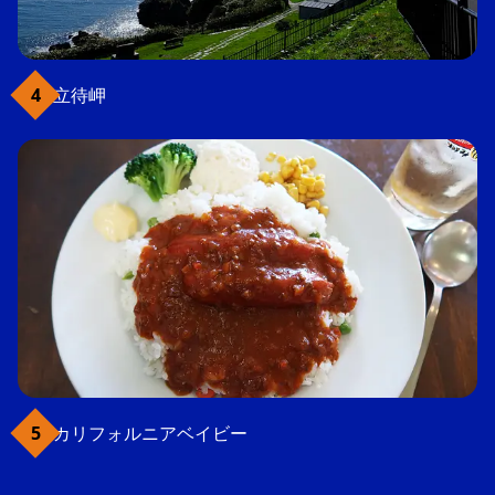
立待岬
カリフォルニアベイビー