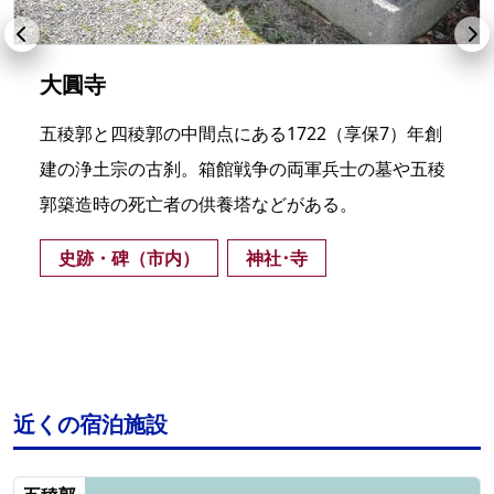
大圓寺
五稜郭と四稜郭の中間点にある1722（享保7）年創
建の浄土宗の古刹。箱館戦争の両軍兵士の墓や五稜
郭築造時の死亡者の供養塔などがある。
史跡・碑（市内）
神社･寺
近くの宿泊施設