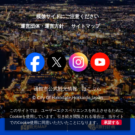
模倣サイトにご注意ください
運営団体・運営方針
サイトマップ
函館市公式観光情報 はこぶら
© City Of Hakodate,Hokkaido,Japan
このサイトでは、ユーザーエクスペリエンスを向上させるために
Cookieを使用しています。引き続き閲覧される場合は、当サイト
でのCookie使用に同意いただいたことになります。
承諾する
観光MAP
0
旅行計画