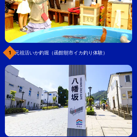
元祖活いか釣堀（函館朝市イカ釣り体験）