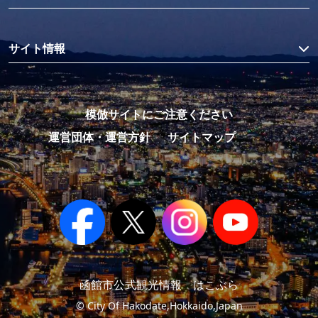
サイト情報
模倣サイトにご注意ください
運営団体・運営方針
サイトマップ
函館市公式観光情報 はこぶら
© City Of Hakodate,Hokkaido,Japan