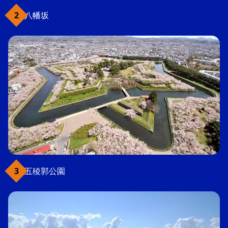
八幡坂
五稜郭公園