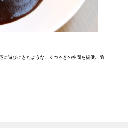
の
要
ベ
ト
イ
ン
宅に遊びにきたような、くつろぎの空間を提供。函
検