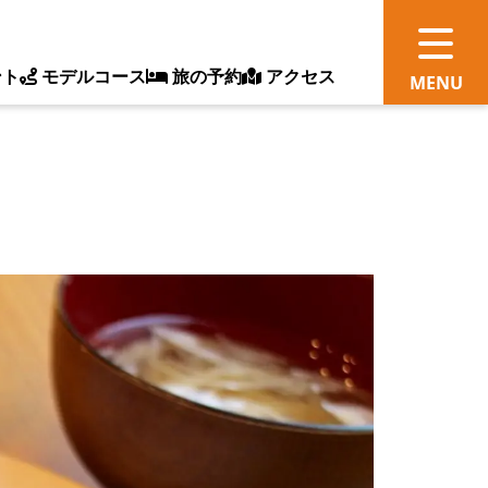
ント
モデルコース
旅の予約
アクセス
観
情
ス
ッ
ト
体
新