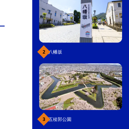
八幡坂
五稜郭公園