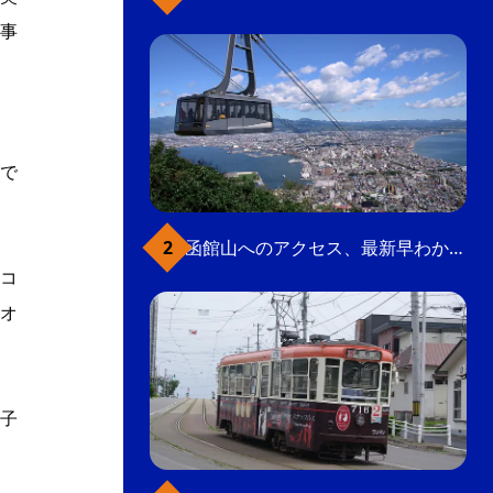
事
で
函館山へのアクセス、最新早わかりガイド
コ
オ
子