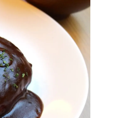
情
特
モ
ル
ー
ア
セ
イ
ン
年