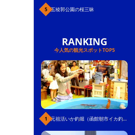
五稜郭公園の桜三昧
今人気の観光スポットTOP5
元祖活いか釣堀（函館朝市イカ釣り体験）