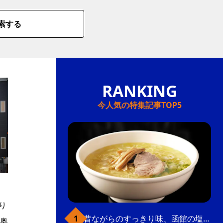
索する
今人気の特集記事TOP5
ッ
り
昔ながらのすっきり味、函館の塩ラーメン
奥