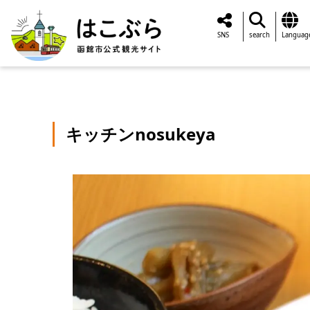
SNS
search
Languag
キッチンnosukeya