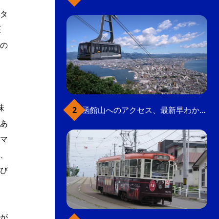
タ
座
の
味
函館山へのアクセス、最新早わかりガイド
あ
マ
、
び
が