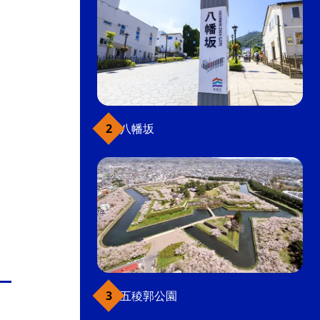
八幡坂
五稜郭公園