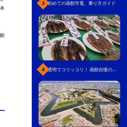
初めての函館市電、乗り方ガイド
本
館
透明でコリッコリ！ 函館自慢のいかをどうぞ