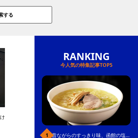
索する
今人気の特集記事TOP5
け
昔ながらのすっきり味、函館の塩ラーメン