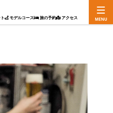
ント
モデルコース
旅の予約
アクセス
観
情
ス
ッ
ト
体
新