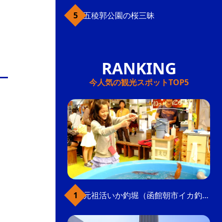
五稜郭公園の桜三昧
今人気の観光スポットTOP5
元祖活いか釣堀（函館朝市イカ釣り体験）