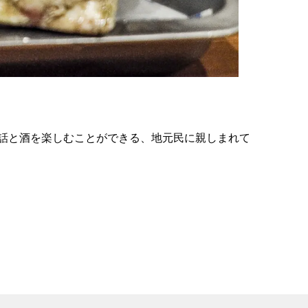
の
要
ベ
ト
イ
ン
話と酒を楽しむことができる、地元民に親しまれて
検