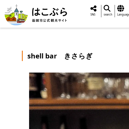
SNS
search
Languag
shell bar きさらぎ