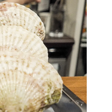
情
特
モ
ル
ー
ア
セ
イ
ン
年