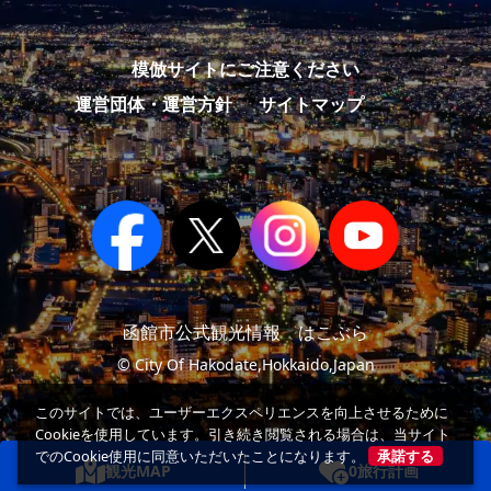
模倣サイトにご注意ください
運営団体・運営方針
サイトマップ
函館市公式観光情報 はこぶら
© City Of Hakodate,Hokkaido,Japan
このサイトでは、ユーザーエクスペリエンスを向上させるために
Cookieを使用しています。引き続き閲覧される場合は、当サイト
でのCookie使用に同意いただいたことになります。
承諾する
観光MAP
0
旅行計画