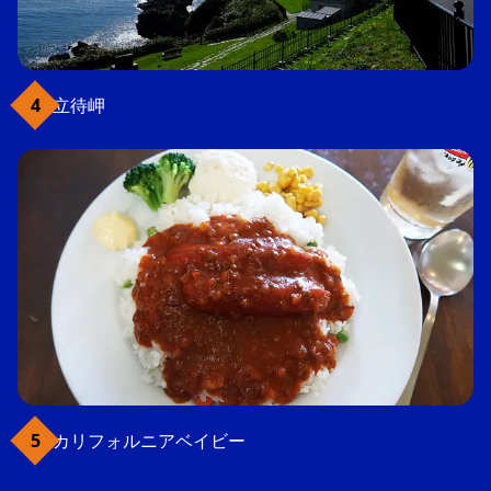
立待岬
カリフォルニアベイビー