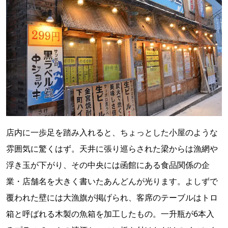
店内に一歩足を踏み入れると、ちょっとした小屋のような
雰囲気に驚くはず。天井に張り巡らされた梁からは漁網や
浮き玉が下がり、その中央には函館にある食品関係の企
業・店舗名を大きく書いたあんどんが光ります。よしずで
覆われた壁には大漁旗が掲げられ、客席のテーブルはトロ
箱と呼ばれる木製の魚箱を加工したもの。一升瓶が6本入