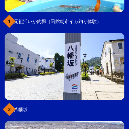
元祖活いか釣堀（函館朝市イカ釣り体験）
八幡坂