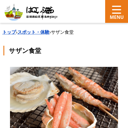
search
Language
トップ
›
スポット・体験
›
サザン食堂
サザン食堂