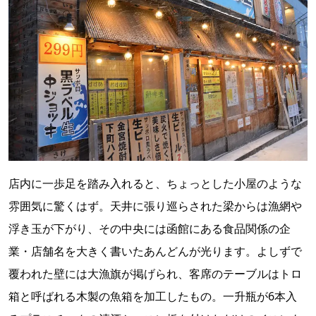
店内に一歩足を踏み入れると、ちょっとした小屋のような
雰囲気に驚くはず。天井に張り巡らされた梁からは漁網や
浮き玉が下がり、その中央には函館にある食品関係の企
業・店舗名を大きく書いたあんどんが光ります。よしずで
覆われた壁には大漁旗が掲げられ、客席のテーブルはトロ
箱と呼ばれる木製の魚箱を加工したもの。一升瓶が6本入