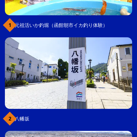
元祖活いか釣堀（函館朝市イカ釣り体験）
八幡坂