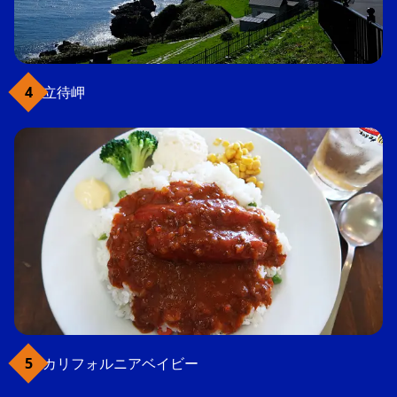
立待岬
カリフォルニアベイビー