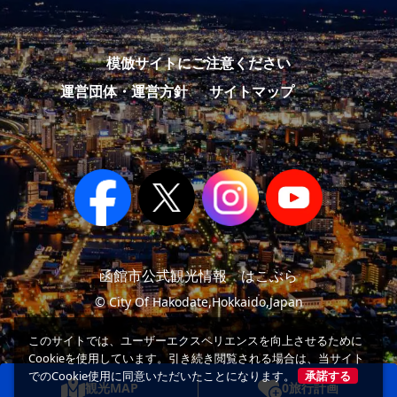
模倣サイトにご注意ください
運営団体・運営方針
サイトマップ
函館市公式観光情報 はこぶら
© City Of Hakodate,Hokkaido,Japan
このサイトでは、ユーザーエクスペリエンスを向上させるために
Cookieを使用しています。引き続き閲覧される場合は、当サイト
でのCookie使用に同意いただいたことになります。
承諾する
観光MAP
0
旅行計画