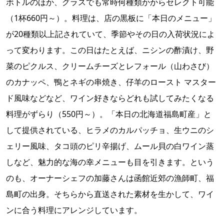
ボトルのほか、グラスでも常時何種類かからセレクト可能
（1杯660円～）。料理は、店の黒板に「本日のメニュー」
が20種類以上記されていて、季節やその日の入荷状況によ
って変わります。この日はたとえば、ニシンの酢漬け、野
菜のピクルス、クリームチーズとレフォール（山わさび）
のカナッペ、鴨とネギの串焼き、仔羊のロースト マスター
ド風味などなど、ワイン好きならどれも試してみたくなる
料理がずらり（550円～）。「本日の北海道福島町産」と
して提供されている、ヒラメのカルパッチョ、生ウニのシ
ェリー風味、タコ頭のピリ辛揚げ、ムール貝の白ワイン蒸
しなど、魅力的な海の幸メニューも目を引きます。という
のも、オーナーシェフの加藤さんは函館近郊の漁師町、福
島町の出身。そちらから直送された素材を生かして、ワイ
ンに合う料理にアレンジしています。