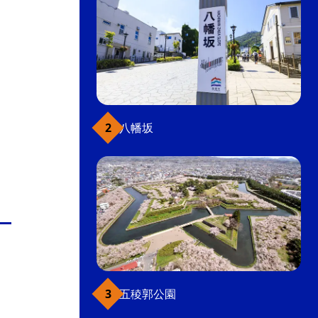
八幡坂
五稜郭公園