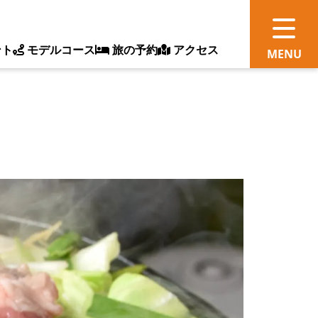
ント
モデルコース
旅の予約
アクセス
観
情
ス
ッ
ト
体
新