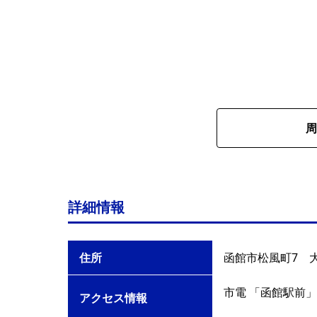
周
詳細情報
住所
函館市松風町7 
市電 「函館駅前」
アクセス情報