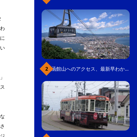
セ
わ
に
い
函館山へのアクセス、最新早わかりガイド
」
ス
な
さ
ジ