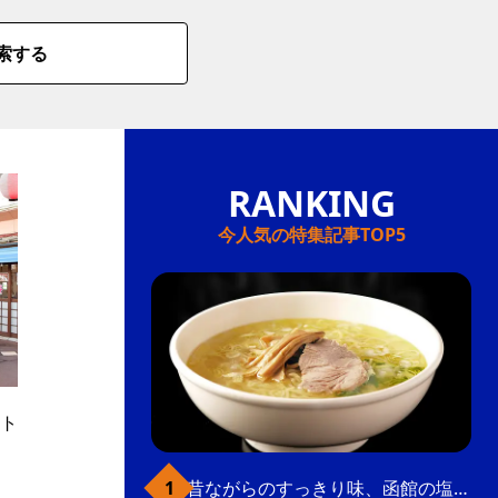
索する
今人気の特集記事TOP5
ト
昔ながらのすっきり味、函館の塩ラーメン