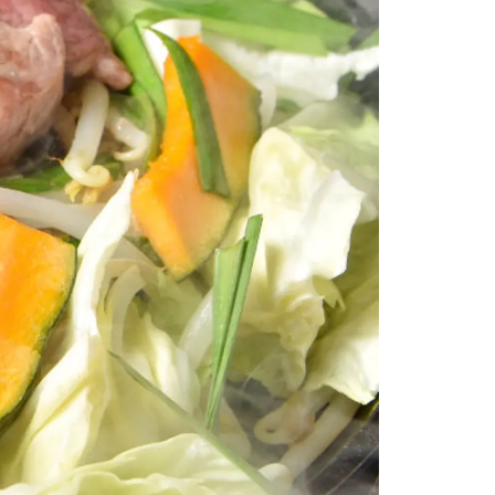
情
特
モ
ル
ー
ア
セ
イ
ン
年