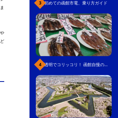
初めての函館市電、乗り方ガイド
ま
や
ど
透明でコリッコリ！ 函館自慢のいかをどうぞ