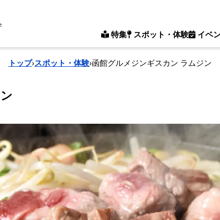
e
特集
スポット・体験
イベ
トップ
›
スポット・体験
›
函館グルメジンギスカン ラムジン
ジン