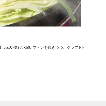
の
要
ベ
ト
イ
ン
上ラムや味わい深いマトンを焼きつつ、クラフトビ
検