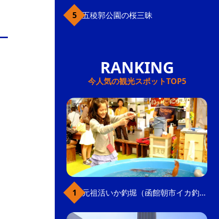
五稜郭公園の桜三昧
今人気の観光スポットTOP5
元祖活いか釣堀（函館朝市イカ釣り体験）