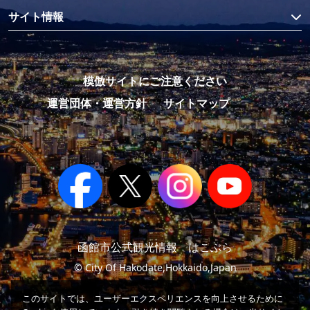
サイト情報
模倣サイトにご注意ください
運営団体・運営方針
サイトマップ
函館市公式観光情報 はこぶら
© City Of Hakodate,Hokkaido,Japan
このサイトでは、ユーザーエクスペリエンスを向上させるために