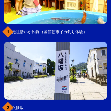
元祖活いか釣堀（函館朝市イカ釣り体験）
八幡坂