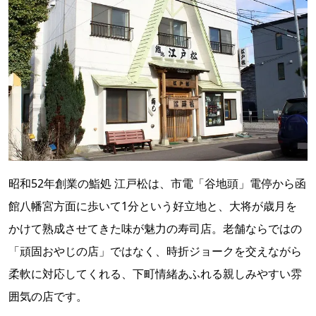
昭和52年創業の鮨処 江戸松は、市電「谷地頭」電停から函
館八幡宮方面に歩いて1分という好立地と、大将が歳月を
かけて熟成させてきた味が魅力の寿司店。老舗ならではの
「頑固おやじの店」ではなく、時折ジョークを交えながら
柔軟に対応してくれる、下町情緒あふれる親しみやすい雰
囲気の店です。