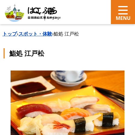
search
Language
トップ
›
スポット・体験
›
鮨処 江戸松
鮨処 江戸松