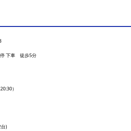
3
停 下車 徒歩5分
O20:30）
台)