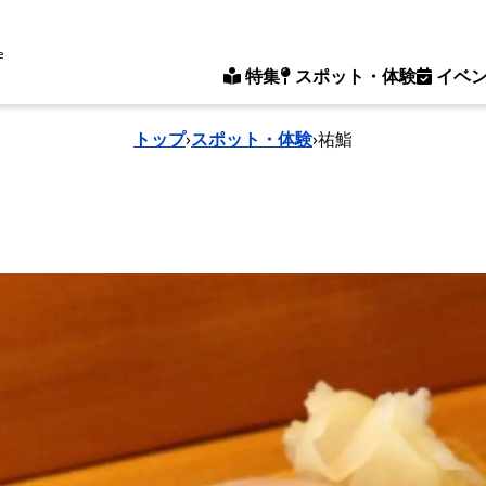
e
特集
スポット・体験
イベ
トップ
›
スポット・体験
›
祐鮨