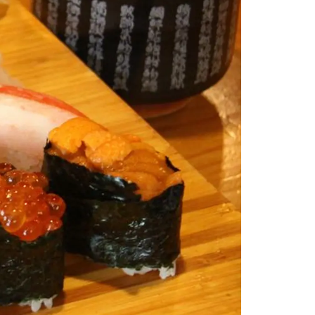
情
特
モ
ル
ー
ア
セ
イ
ン
年