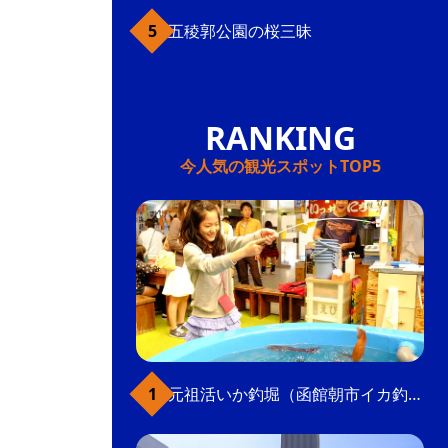
五稜郭公園の桜三昧
今人気の観光スポットTOP5
元祖活いか釣堀（函館朝市イカ釣り体験）