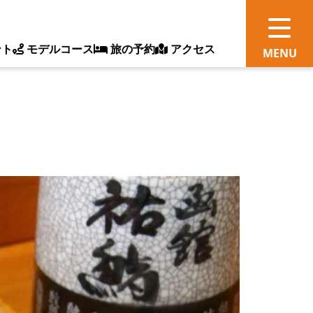
ント
モデルコース
旅の予約
アクセス
観
情
ス
ッ
ト
体
新