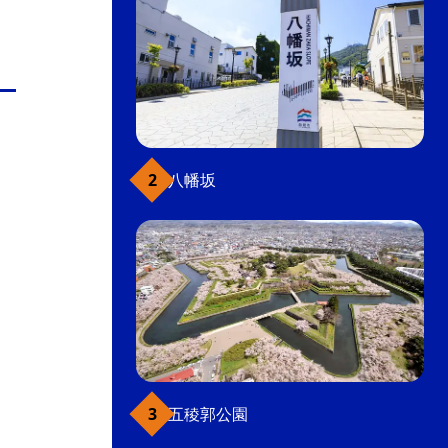
八幡坂
五稜郭公園