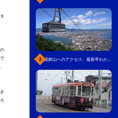
タ
、
の
で
函館山へのアクセス、最新早わかりガイド
、
き
ろ