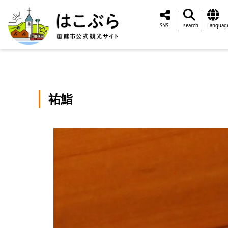
SNS
search
Languag
祐鮨