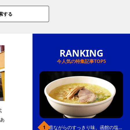
索する
今人気の特集記事TOP5
代
あ
昔ながらのすっきり味、函館の塩ラーメン