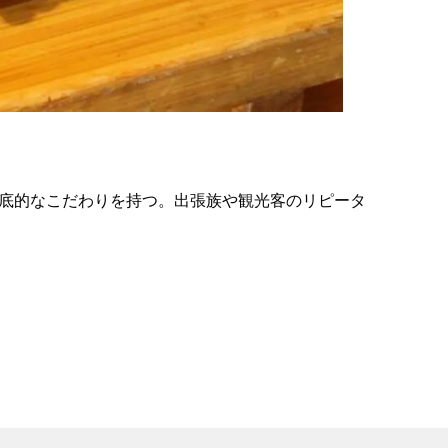
の
要
ベ
ト
イ
ン
徹底的なこだわりを持つ。出張族や観光客のリピータ
検