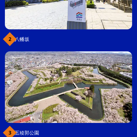
八幡坂
五稜郭公園