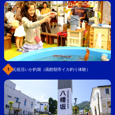
元祖活いか釣堀（函館朝市イカ釣り体験）