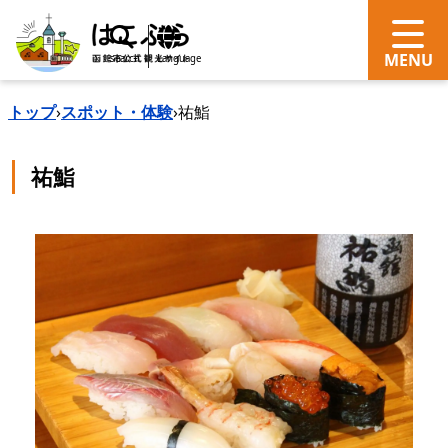
search
Language
トップ
›
スポット・体験
›
祐鮨
祐鮨