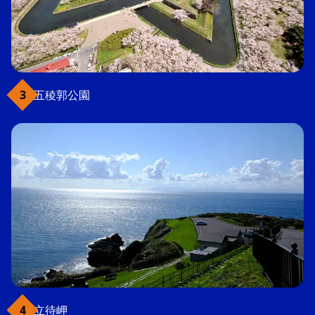
五稜郭公園
立待岬