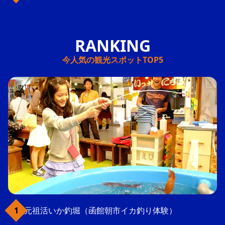
今人気の観光スポットTOP5
元祖活いか釣堀（函館朝市イカ釣り体験）