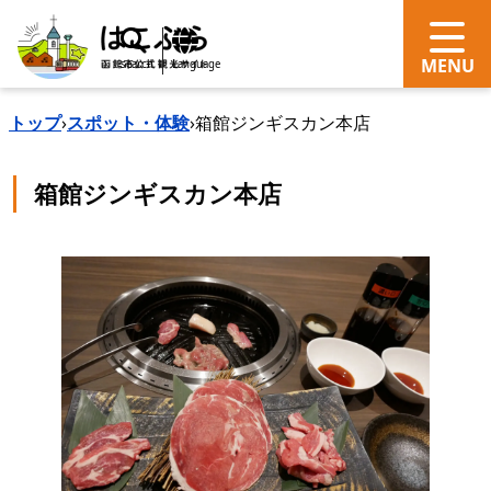
search
Language
トップ
›
スポット・体験
›
箱館ジンギスカン本店
箱館ジンギスカン本店