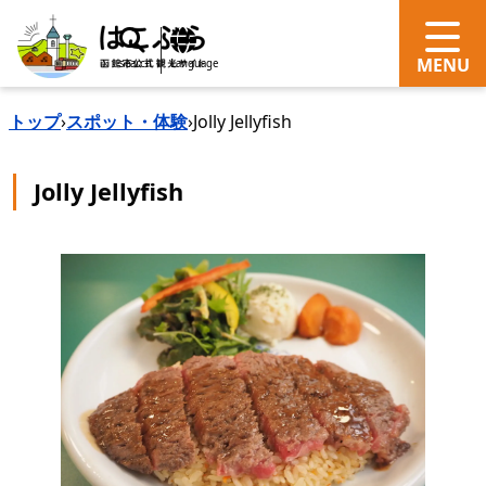
search
Language
トップ
›
スポット・体験
›
Jolly Jellyfish
Jolly Jellyfish