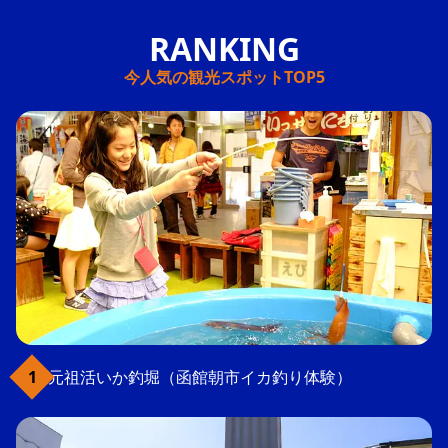
今人気の観光スポットTOP5
元祖活いか釣堀（函館朝市イカ釣り体験）