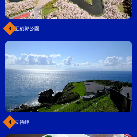
五稜郭公園
立待岬